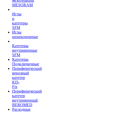
мезотерапии
MESORAM
Иглы
и
катетеры
SFM
Иглы
инъекционные
Катетеры
внутривенные
SFM
Катетеры
Подключичные
Периферический
венозный
катетер
KD-
Fix
Периферический
катетер
внутривенный
BEROMED
Расходные