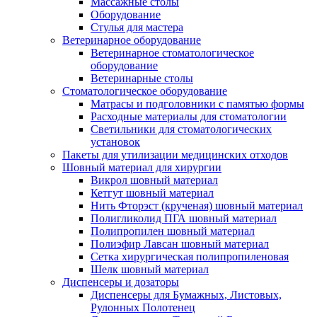
Массажные столы
Оборудование
Стулья для мастера
Ветеринарное оборудование
Ветеринарное стоматологическое
оборудование
Ветеринарные столы
Стоматологическое оборудование
Матрасы и подголовники с памятью формы
Расходные материалы для стоматологии
Светильники для стоматологических
установок
Пакеты для утилизации медицинских отходов
Шовный материал для хирургии
Викрол шовный материал
Кетгут шовный материал
Нить Фторэст (крученая) шовный материал
Полигликолид ПГА шовный материал
Полипропилен шовный материал
Полиэфир Лавсан шовный материал
Сетка хирургическая полипропиленовая
Шелк шовный материал
Диспенсеры и дозаторы
Диспенсеры для Бумажных, Листовых,
Рулонных Полотенец