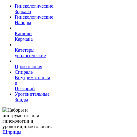
Гинекологические
Зеркала
Гинекологические
Наборы
Канюли
Кармана
Катетеры
урологические
Проктология
Спираль
Внутриматочная
и
Пессарий
Урогенитальные
Зонды
Шприцы