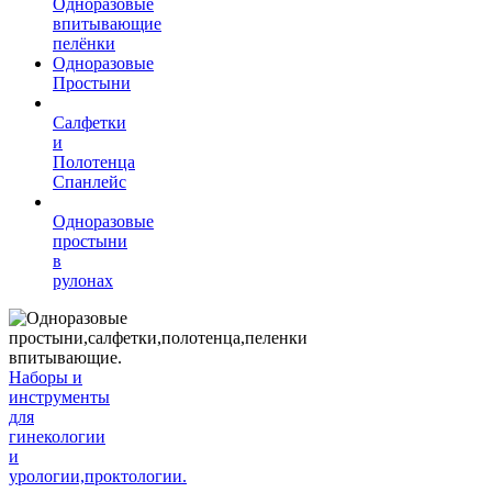
Одноразовые
впитывающие
пелёнки
Одноразовые
Простыни
Салфетки
и
Полотенца
Спанлейс
Одноразовые
простыни
в
рулонах
Наборы и
инструменты
для
гинекологии
и
урологии,проктологии.