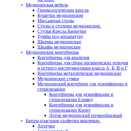
Медицинская мебель
Гинекологические кресла
Кушетки медицинские
Массажные столы
Столы и столики медицинские.
Стулья Кресла Банкетки
Тумбы под аппаратуру
Ширмы медицинские
Шкафы медицинские
Медицинские контейнеры
Контейнеры для анализов
Контейнеры для сбора органических отходов
и острого инструментария класса А, Б, В и Г
Контейнеры металлические медицинские
Медицинские сумки
Медицинский контейнер для дезинфекции и
стерилизации
Контейнеры для дезинфекции и
стерилизации Еламед
Контейнеры для дезинфекции и
стерилизации Кронт
Лоток медицинский почкообразный
Бинты,пластыри,салфетки марлевые.
Аптечки