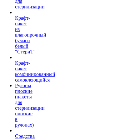
для
стерилизации
Крафт-
пакет
из
влагопрочный
бумаги
белый
"СтериТ"
Крафт-
пакет
комбинированный
самоклеющийся
Рулоны
плоские
(пакеты
для
стерилизации
плоские
в
рулонах)
Средства