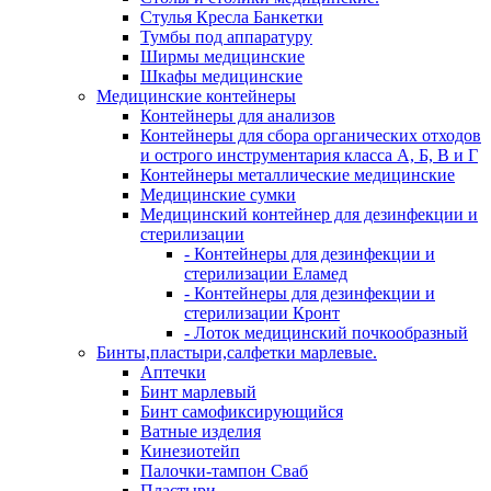
Стулья Кресла Банкетки
Тумбы под аппаратуру
Ширмы медицинские
Шкафы медицинские
Медицинские контейнеры
Контейнеры для анализов
Контейнеры для сбора органических отходов
и острого инструментария класса А, Б, В и Г
Контейнеры металлические медицинские
Медицинские сумки
Медицинский контейнер для дезинфекции и
стерилизации
- Контейнеры для дезинфекции и
стерилизации Еламед
- Контейнеры для дезинфекции и
стерилизации Кронт
- Лоток медицинский почкообразный
Бинты,пластыри,салфетки марлевые.
Аптечки
Бинт марлевый
Бинт самофиксирующийся
Ватные изделия
Кинезиотейп
Палочки-тампон Сваб
Пластыри