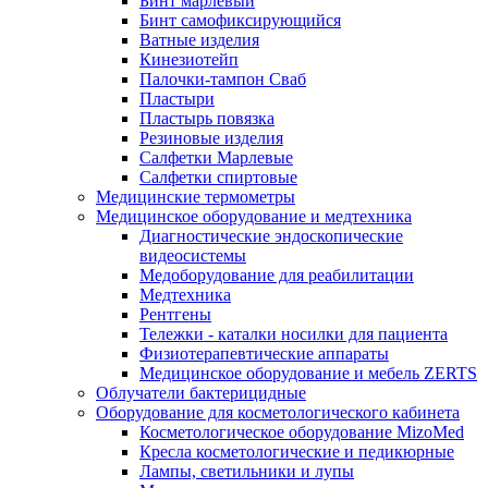
Бинт марлевый
Бинт самофиксирующийся
Ватные изделия
Кинезиотейп
Палочки-тампон Сваб
Пластыри
Пластырь повязка
Резиновые изделия
Салфетки Марлевые
Салфетки спиртовые
Медицинские термометры
Медицинское оборудование и медтехника
Диагностические эндоскопические
видеосистемы
Медоборудование для реабилитации
Медтехника
Рентгены
Тележки - каталки носилки для пациента
Физиотерапевтические аппараты
Медицинское оборудование и мебель ZERTS
Облучатели бактерицидные
Оборудование для косметологического кабинета
Косметологическое оборудование MizoMed
Кресла косметологические и педикюрные
Лампы, светильники и лупы