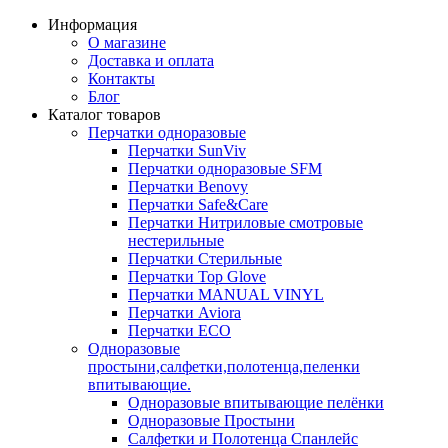
Информация
О магазине
Доставка и оплата
Контакты
Блог
Каталог товаров
Перчатки одноразовые
Перчатки SunViv
Перчатки одноразовые SFM
Перчатки Benovy
Перчатки Safe&Care
Перчатки Нитриловые смотровые
нестерильные
Перчатки Стерильные
Перчатки Top Glove
Перчатки MANUAL VINYL
Перчатки Aviora
Перчатки ECO
Одноразовые
простыни,салфетки,полотенца,пеленки
впитывающие.
Одноразовые впитывающие пелёнки
Одноразовые Простыни
Салфетки и Полотенца Спанлейс