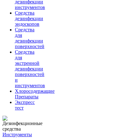
дезинфекции
инструментов
Средства
дезинфекции
эндоскопов
Средства
для
дезинфекции
поверхностей
Средства
для
экстренной
дезинфекции
поверхностей
и
инструментов
Хлоросодержащие
Препараты
Экспресс
тест
Инструменты