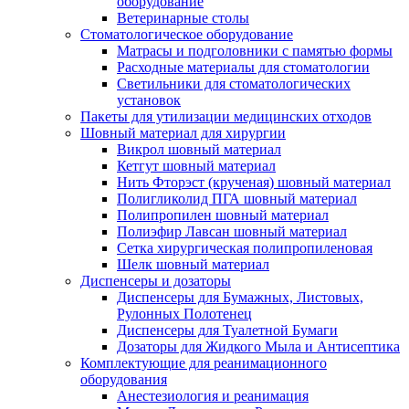
оборудование
Ветеринарные столы
Стоматологическое оборудование
Матрасы и подголовники с памятью формы
Расходные материалы для стоматологии
Светильники для стоматологических
установок
Пакеты для утилизации медицинских отходов
Шовный материал для хирургии
Викрол шовный материал
Кетгут шовный материал
Нить Фторэст (крученая) шовный материал
Полигликолид ПГА шовный материал
Полипропилен шовный материал
Полиэфир Лавсан шовный материал
Сетка хирургическая полипропиленовая
Шелк шовный материал
Диспенсеры и дозаторы
Диспенсеры для Бумажных, Листовых,
Рулонных Полотенец
Диспенсеры для Туалетной Бумаги
Дозаторы для Жидкого Мыла и Антисептика
Комплектующие для реанимационного
оборудования
Анестезиология и реанимация