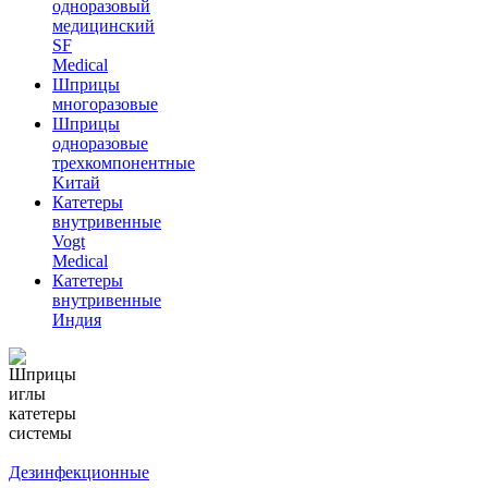
одноразовый
медицинский
SF
Medical
Шприцы
многоразовые
Шприцы
одноразовые
трехкомпонентные
Kитай
Катетеры
внутривенные
Vogt
Medical
Катетеры
внутривенные
Индия
Дезинфекционные