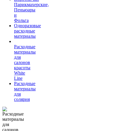
Парикмахерские,
Пеньюары
и
Фольга
Одноразовые
расходные
материалы
Расходные
материалы
для
салонов
красоты
White
Line
Расходные
материалы
для
солярия