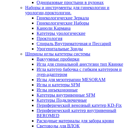
Одноразовые простыни в рулонах
Наборы и инструменты для гинекологии и
урологии,проктологии.
Гинекологические Зеркала
Гинекологические Наборы
Канюли Кармана
Катетеры урологические
Проктология
Спираль Внутриматочная и Пессарий
Урогенитальные Зонды
Шприцы иглы катетеры системы
Вакуумные пробирки
Игла для спинальной анестезии тип Квинке
Игла катетер бабочка с гибким катетером и
луер-адаптером
Иглы для мезотерапии MESORAM
Иглы и катетеры SFM
Иглы инъекционные
Катетеры внутривенные SFM
Катетеры Подключичные
Периферический венозный катетер KD-Fix
Периферический катетер внутривенный
BEROMED
Расходные материалы для забора крови
Световоды для ВЛОК