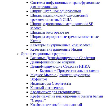
Системы инфузионные и трансфузионные
для переливания
Шприц Луер Лок одноразовый
Шприц медицинский одноразовый
трехкомпонентный США
Шприц одноразовый медицинский SF
Medical
Шприцы многоразовые
Шприцы одноразовые трехкомпонентные
Kитай
Катетеры внутривенные Vogt Medical
Катетеры внутривенные Индия
Дезинфекционные средства
Влажные Дезинфицирующие Салфетки
Дезинфекционные коврики
Дезинфицирующие Средства НИКА
Бытовая + Профессиональная химия
Жидкое Мыло с Дезинфицирующим
Эффектом
Индикаторы Стеритесты
Кожный антисептик
Крафт-пакет для стерилизации
Крафт-пакет из влагопрочный бумаги белый
"СтериТ"
Крафт-пакет комбинированный