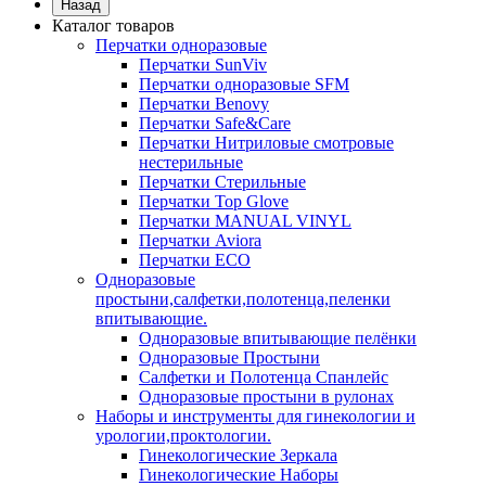
Назад
Каталог товаров
Перчатки одноразовые
Перчатки SunViv
Перчатки одноразовые SFM
Перчатки Benovy
Перчатки Safe&Care
Перчатки Нитриловые смотровые
нестерильные
Перчатки Стерильные
Перчатки Top Glove
Перчатки MANUAL VINYL
Перчатки Aviora
Перчатки ECO
Одноразовые
простыни,салфетки,полотенца,пеленки
впитывающие.
Одноразовые впитывающие пелёнки
Одноразовые Простыни
Салфетки и Полотенца Спанлейс
Одноразовые простыни в рулонах
Наборы и инструменты для гинекологии и
урологии,проктологии.
Гинекологические Зеркала
Гинекологические Наборы