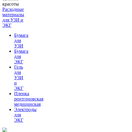
Расходные
материалы
для УЗИ и
ЭКГ
Бумага
для
УЗИ
Бумага
для
ЭКГ
Гель
для
УЗИ
и
ЭКГ
Пленка
рентгеновская
медицинская
Электроды
для
ЭКГ