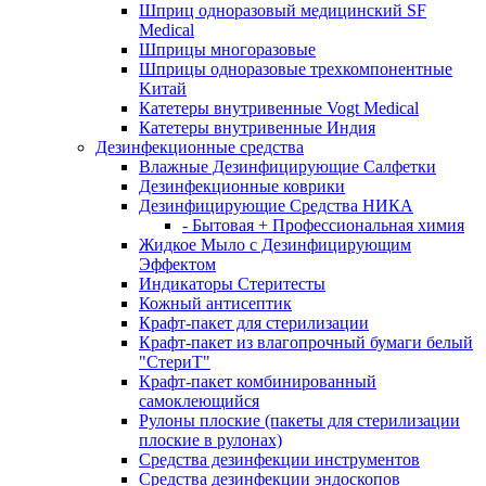
Шприц одноразовый медицинский SF
Medical
Шприцы многоразовые
Шприцы одноразовые трехкомпонентные
Kитай
Катетеры внутривенные Vogt Medical
Катетеры внутривенные Индия
Дезинфекционные средства
Влажные Дезинфицирующие Салфетки
Дезинфекционные коврики
Дезинфицирующие Средства НИКА
- Бытовая + Профессиональная химия
Жидкое Мыло с Дезинфицирующим
Эффектом
Индикаторы Стеритесты
Кожный антисептик
Крафт-пакет для стерилизации
Крафт-пакет из влагопрочный бумаги белый
"СтериТ"
Крафт-пакет комбинированный
самоклеющийся
Рулоны плоские (пакеты для стерилизации
плоские в рулонах)
Средства дезинфекции инструментов
Средства дезинфекции эндоскопов