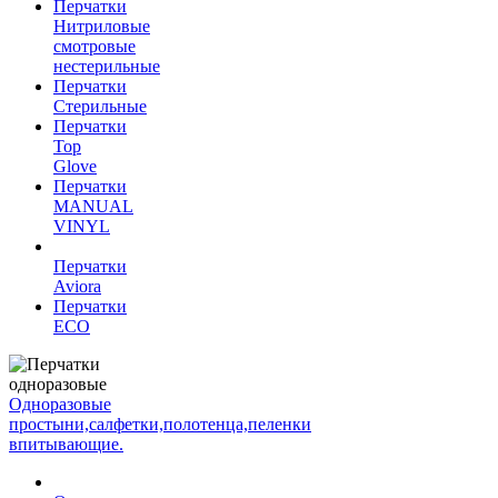
Перчатки
Нитриловые
смотровые
нестерильные
Перчатки
Стерильные
Перчатки
Top
Glove
Перчатки
MANUAL
VINYL
Перчатки
Aviora
Перчатки
ECO
Одноразовые
простыни,салфетки,полотенца,пеленки
впитывающие.