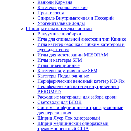
Канюли Кармана
Катетеры урологические
Проктология
Спираль Внутриматочная и Пессарий
Урогенитальные Зонды
Шприцы иглы катетеры системы
Вакуумные пробирки
Игла для спинальной анестезии тип Квинке
Игла катетер бабочка с гибким катетером и
луер-адаптером
Иглы для мезотерапии MESORAM
Иглы и катетеры SFM
Иглы инъекционные
Катетеры внутривенные SFM
Катетеры Подключичные
Периферический венозный катетер KD-Fix
Периферический катетер внутривенный
BEROMED
Расходные материалы для забора крови
Световоды для ВЛОК
Системы инфузионные и трансфузионные
для переливания
Шприц Луер Лок одноразовый
Шприц медицинский одноразовый
трехкомпонентный США