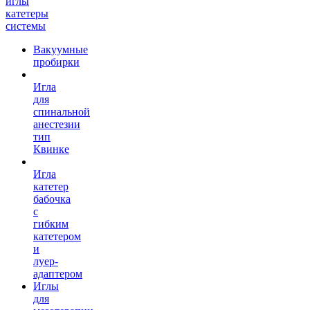
иглы
катетеры
системы
Вакуумные
пробирки
Игла
для
спинальной
анестезии
тип
Квинке
Игла
катетер
бабочка
с
гибким
катетером
и
луер-
адаптером
Иглы
для