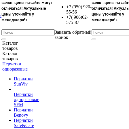
валют,
цены на сайте могут
валют,
цены на сайт
+7 (950) 920-
отличаться!
Актуальные
отличаться!
Актуал
55-56
цены уточняйте у
цены уточняйте у
+7( 906)62-
менеджера!»
менеджера!»
575-87
Заказать обратный
звонок
Каталог
товаров
Каталог
товаров
Перчатки
одноразовые
Перчатки
SunViv
Перчатки
одноразовые
SFM
Перчатки
Benovy
Перчатки
Safe&Care