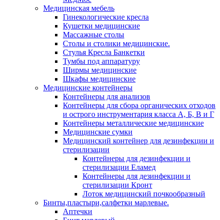
Медицинская мебель
Гинекологические кресла
Кушетки медицинские
Массажные столы
Столы и столики медицинские.
Стулья Кресла Банкетки
Тумбы под аппаратуру
Ширмы медицинские
Шкафы медицинские
Медицинские контейнеры
Контейнеры для анализов
Контейнеры для сбора органических отходов
и острого инструментария класса А, Б, В и Г
Контейнеры металлические медицинские
Медицинские сумки
Медицинский контейнер для дезинфекции и
стерилизации
Контейнеры для дезинфекции и
стерилизации Еламед
Контейнеры для дезинфекции и
стерилизации Кронт
Лоток медицинский почкообразный
Бинты,пластыри,салфетки марлевые.
Аптечки