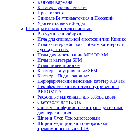
Канюли Кармана
Катетеры урологические
Проктология
Спираль Внутриматочная и Пессарий
Урогенитальные Зонды
Шприцы иглы катетеры системы
Вакуумные пробирки
Игла для спинальной анестезии тип Квинке
Игла катетер бабочка с гибким катетером и
луер-адаптером
Иглы для мезотерапии MESORAM
Иглы и катетеры SFM
Иглы инъекционные
Катетеры внутривенные SFM
Катетеры Подключичные
Периферический венозный катетер KD-Fix
Периферический катетер внутривенный
BEROMED
Расходные материалы для забора крови
Световоды для ВЛОК
Системы инфузионные и трансфузионные
для переливания
Шприц Луер Лок одноразовый
Шприц медицинский одноразовый
трехкомпонентный США