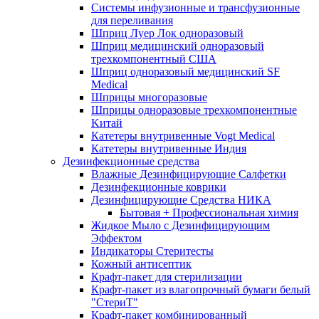
Системы инфузионные и трансфузионные
для переливания
Шприц Луер Лок одноразовый
Шприц медицинский одноразовый
трехкомпонентный США
Шприц одноразовый медицинский SF
Medical
Шприцы многоразовые
Шприцы одноразовые трехкомпонентные
Kитай
Катетеры внутривенные Vogt Medical
Катетеры внутривенные Индия
Дезинфекционные средства
Влажные Дезинфицирующие Салфетки
Дезинфекционные коврики
Дезинфицирующие Средства НИКА
Бытовая + Профессиональная химия
Жидкое Мыло с Дезинфицирующим
Эффектом
Индикаторы Стеритесты
Кожный антисептик
Крафт-пакет для стерилизации
Крафт-пакет из влагопрочный бумаги белый
"СтериТ"
Крафт-пакет комбинированный