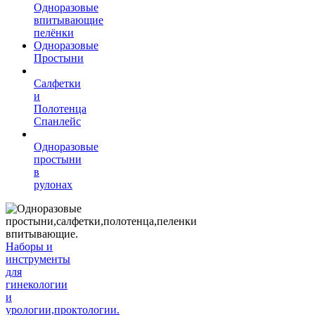
Одноразовые
впитывающие
пелёнки
Одноразовые
Простыни
Салфетки
и
Полотенца
Спанлейс
Одноразовые
простыни
в
рулонах
Наборы и
инструменты
для
гинекологии
и
урологии,проктологии.