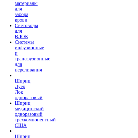
материалы
для
забора
крови
Световоды
для
ВЛОК
Системы
инфузионные
и
трансфузионные
для
переливания
Шприц
Луер
Лок
одноразовый
Шприц
медицинский
одноразовый
трехкомпонентный
США
Шприц