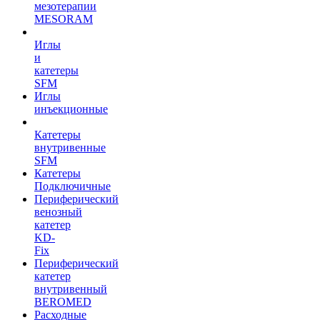
мезотерапии
MESORAM
Иглы
и
катетеры
SFM
Иглы
инъекционные
Катетеры
внутривенные
SFM
Катетеры
Подключичные
Периферический
венозный
катетер
KD-
Fix
Периферический
катетер
внутривенный
BEROMED
Расходные