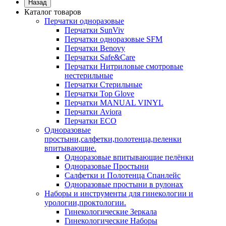
Назад
Каталог товаров
Перчатки одноразовые
Перчатки SunViv
Перчатки одноразовые SFM
Перчатки Benovy
Перчатки Safe&Care
Перчатки Нитриловые смотровые
нестерильные
Перчатки Стерильные
Перчатки Top Glove
Перчатки MANUAL VINYL
Перчатки Aviora
Перчатки ECO
Одноразовые
простыни,салфетки,полотенца,пеленки
впитывающие.
Одноразовые впитывающие пелёнки
Одноразовые Простыни
Салфетки и Полотенца Спанлейс
Одноразовые простыни в рулонах
Наборы и инструменты для гинекологии и
урологии,проктологии.
Гинекологические Зеркала
Гинекологические Наборы