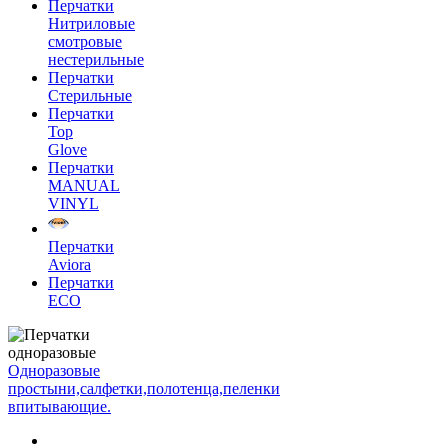
Перчатки
Нитриловые
смотровые
нестерильные
Перчатки
Стерильные
Перчатки
Top
Glove
Перчатки
MANUAL
VINYL
Перчатки
Aviora
Перчатки
ECO
Одноразовые
простыни,салфетки,полотенца,пеленки
впитывающие.