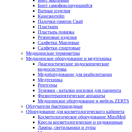
Бинт марлевый
Бинт самофиксирующийся
Ватные изделия
Кинезиотейп
Палочки-тампон Сваб
Пластыри
Пластырь повязка
Резиновые изделия
Салфетки Марлевые
Салфетки спиртовые
Медицинские термометры
Медицинское оборудование и медтехника
Диагностические эндоскопические
видеосистемы
Медоборудование для реабилитации
Медтехника
Рентгены
Тележки - каталки носилки для пациента
Физиотерапевтические аппараты
Медицинское оборудование и мебель ZERTS
Облучатели бактерицидные
Оборудование для косметологического кабинета
Косметологическое оборудование MizoMed
Кресла косметологические и педикюрные
Лампы, светильники и лупы