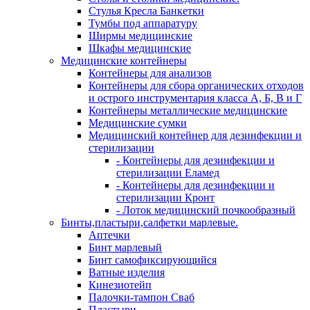
Стулья Кресла Банкетки
Тумбы под аппаратуру
Ширмы медицинские
Шкафы медицинские
Медицинские контейнеры
Контейнеры для анализов
Контейнеры для сбора органических отходов
и острого инструментария класса А, Б, В и Г
Контейнеры металлические медицинские
Медицинские сумки
Медицинский контейнер для дезинфекции и
стерилизации
- Контейнеры для дезинфекции и
стерилизации Еламед
- Контейнеры для дезинфекции и
стерилизации Кронт
- Лоток медицинский почкообразный
Бинты,пластыри,салфетки марлевые.
Аптечки
Бинт марлевый
Бинт самофиксирующийся
Ватные изделия
Кинезиотейп
Палочки-тампон Сваб
Пластыри