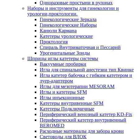
Одноразовые простыни в рулонах
Наборы и инструменты для гинекологии и
урологии,проктологии.
Гинекологические Зеркала
Гинекологические Наборы
Канюли Кармана
Катетеры урологические
Проктология
Спираль Внутриматочная и Пессарий
Урогенитальные Зонды
Шприцы иглы катетеры системы
Вакуумные пробирки
Игла для спинальной анестезии тип Квинке
Игла катетер бабочка с гибким катетером и
луер-адаптером
Иглы для мезотерапии MESORAM
Иглы и катетеры SFM
Иглы инъекционные
Катетеры внутривенные SFM
Катетеры Подключичные
Периферический венозный катетер KD-Fix
Периферический катетер внутривенный
BEROMED
Расходные материалы для забора крови
Световоды для ВЛОК