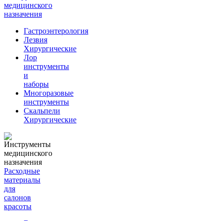
медицинского
назначения
Гастроэнтерология
Лезвия
Хирургические
Лор
инструменты
и
наборы
Многоразовые
инструменты
Скальпели
Хирургические
Расходные
материалы
для
салонов
красоты