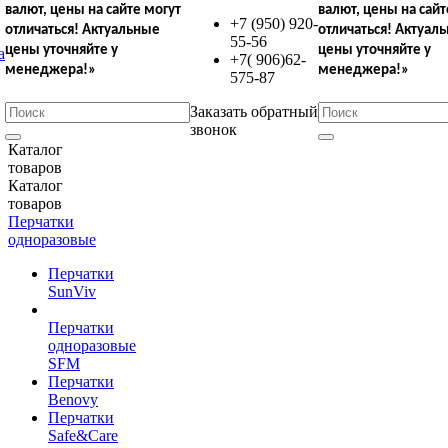
валют,
цены на сайте могут
валют,
цены на сайт
+7 (950) 920-
отличаться!
Актуальные
отличаться!
Актуал
55-56
цены уточняйте у
цены уточняйте у
+7( 906)62-
менеджера!»
менеджера!»
575-87
Заказать обратный
звонок
Каталог
товаров
Каталог
товаров
Перчатки
одноразовые
Перчатки
SunViv
Перчатки
одноразовые
SFM
Перчатки
Benovy
Перчатки
Safe&Care