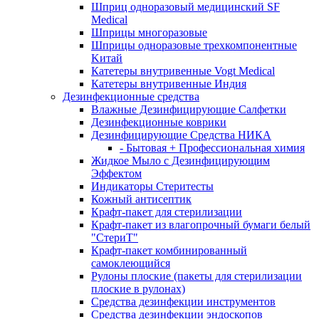
Шприц одноразовый медицинский SF
Medical
Шприцы многоразовые
Шприцы одноразовые трехкомпонентные
Kитай
Катетеры внутривенные Vogt Medical
Катетеры внутривенные Индия
Дезинфекционные средства
Влажные Дезинфицирующие Салфетки
Дезинфекционные коврики
Дезинфицирующие Средства НИКА
- Бытовая + Профессиональная химия
Жидкое Мыло с Дезинфицирующим
Эффектом
Индикаторы Стеритесты
Кожный антисептик
Крафт-пакет для стерилизации
Крафт-пакет из влагопрочный бумаги белый
"СтериТ"
Крафт-пакет комбинированный
самоклеющийся
Рулоны плоские (пакеты для стерилизации
плоские в рулонах)
Средства дезинфекции инструментов
Средства дезинфекции эндоскопов