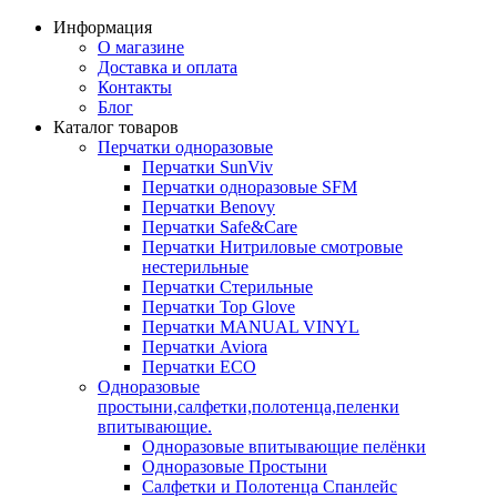
Информация
О магазине
Доставка и оплата
Контакты
Блог
Каталог товаров
Перчатки одноразовые
Перчатки SunViv
Перчатки одноразовые SFM
Перчатки Benovy
Перчатки Safe&Care
Перчатки Нитриловые смотровые
нестерильные
Перчатки Стерильные
Перчатки Top Glove
Перчатки MANUAL VINYL
Перчатки Aviora
Перчатки ECO
Одноразовые
простыни,салфетки,полотенца,пеленки
впитывающие.
Одноразовые впитывающие пелёнки
Одноразовые Простыни
Салфетки и Полотенца Спанлейс