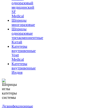
одноразовый
медицинский
SF
Medical
Шприцы
многоразовые
Шприцы
одноразовые
трехкомпонентные
Kитай
Катетеры
внутривенные
Vogt
Medical
Катетеры
внутривенные
Индия
Дезинфекционные