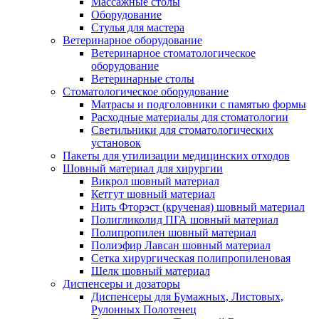
Массажные столы
Оборудование
Стулья для мастера
Ветеринарное оборудование
Ветеринарное стоматологическое
оборудование
Ветеринарные столы
Стоматологическое оборудование
Матрасы и подголовники с памятью формы
Расходные материалы для стоматологии
Светильники для стоматологических
установок
Пакеты для утилизации медицинских отходов
Шовный материал для хирургии
Викрол шовный материал
Кетгут шовный материал
Нить Фторэст (крученая) шовный материал
Полигликолид ПГА шовный материал
Полипропилен шовный материал
Полиэфир Лавсан шовный материал
Сетка хирургическая полипропиленовая
Шелк шовный материал
Диспенсеры и дозаторы
Диспенсеры для Бумажных, Листовых,
Рулонных Полотенец