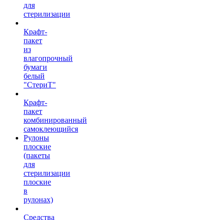
для
стерилизации
Крафт-
пакет
из
влагопрочный
бумаги
белый
"СтериТ"
Крафт-
пакет
комбинированный
самоклеющийся
Рулоны
плоские
(пакеты
для
стерилизации
плоские
в
рулонах)
Средства