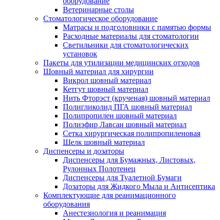
оборудование
Ветеринарные столы
Стоматологическое оборудование
Матрасы и подголовники с памятью формы
Расходные материалы для стоматологии
Светильники для стоматологических
установок
Пакеты для утилизации медицинских отходов
Шовный материал для хирургии
Викрол шовный материал
Кетгут шовный материал
Нить Фторэст (крученая) шовный материал
Полигликолид ПГА шовный материал
Полипропилен шовный материал
Полиэфир Лавсан шовный материал
Сетка хирургическая полипропиленовая
Шелк шовный материал
Диспенсеры и дозаторы
Диспенсеры для Бумажных, Листовых,
Рулонных Полотенец
Диспенсеры для Туалетной Бумаги
Дозаторы для Жидкого Мыла и Антисептика
Комплектующие для реанимационного
оборудования
Анестезиология и реанимация