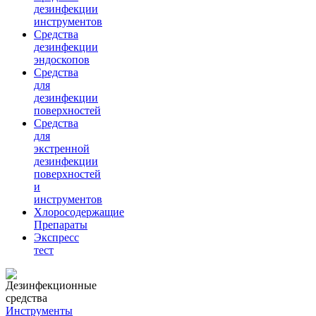
дезинфекции
инструментов
Средства
дезинфекции
эндоскопов
Средства
для
дезинфекции
поверхностей
Средства
для
экстренной
дезинфекции
поверхностей
и
инструментов
Хлоросодержащие
Препараты
Экспресс
тест
Инструменты