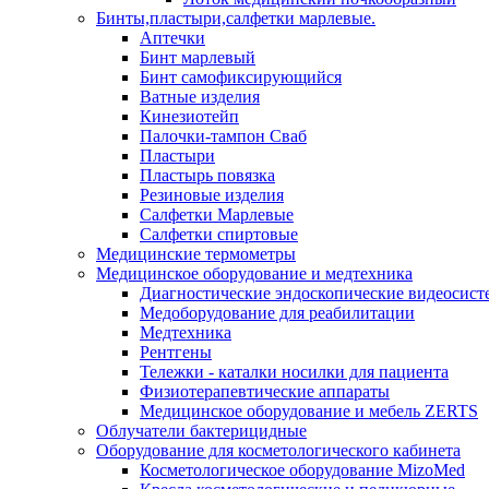
Бинты,пластыри,салфетки марлевые.
Аптечки
Бинт марлевый
Бинт самофиксирующийся
Ватные изделия
Кинезиотейп
Палочки-тампон Сваб
Пластыри
Пластырь повязка
Резиновые изделия
Салфетки Марлевые
Салфетки спиртовые
Медицинские термометры
Медицинское оборудование и медтехника
Диагностические эндоскопические видеосис
Медоборудование для реабилитации
Медтехника
Рентгены
Тележки - каталки носилки для пациента
Физиотерапевтические аппараты
Медицинское оборудование и мебель ZERTS
Облучатели бактерицидные
Оборудование для косметологического кабинета
Косметологическое оборудование MizoMed