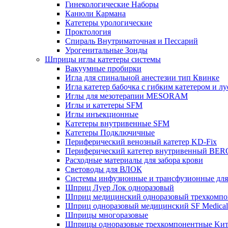
Гинекологические Наборы
Канюли Кармана
Катетеры урологические
Проктология
Спираль Внутриматочная и Пессарий
Урогенитальные Зонды
Шприцы иглы катетеры системы
Вакуумные пробирки
Игла для спинальной анестезии тип Квинке
Игла катетер бабочка с гибким катетером и л
Иглы для мезотерапии MESORAM
Иглы и катетеры SFM
Иглы инъекционные
Катетеры внутривенные SFM
Катетеры Подключичные
Периферический венозный катетер KD-Fix
Периферический катетер внутривенный B
Расходные материалы для забора крови
Световоды для ВЛОК
Системы инфузионные и трансфузионные для
Шприц Луер Лок одноразовый
Шприц медицинский одноразовый трехком
Шприц одноразовый медицинский SF Medical
Шприцы многоразовые
Шприцы одноразовые трехкомпонентные Kи