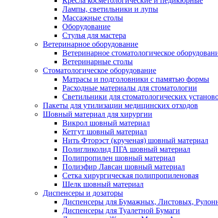
Кресла косметологические и педикюрные
Лампы, светильники и лупы
Массажные столы
Оборудование
Стулья для мастера
Ветеринарное оборудование
Ветеринарное стоматологическое оборудован
Ветеринарные столы
Стоматологическое оборудование
Матрасы и подголовники с памятью формы
Расходные материалы для стоматологии
Светильники для стоматологических установ
Пакеты для утилизации медицинских отходов
Шовный материал для хирургии
Викрол шовный материал
Кетгут шовный материал
Нить Фторэст (крученая) шовный материал
Полигликолид ПГА шовный материал
Полипропилен шовный материал
Полиэфир Лавсан шовный материал
Сетка хирургическая полипропиленовая
Шелк шовный материал
Диспенсеры и дозаторы
Диспенсеры для Бумажных, Листовых, Рулон
Диспенсеры для Туалетной Бумаги