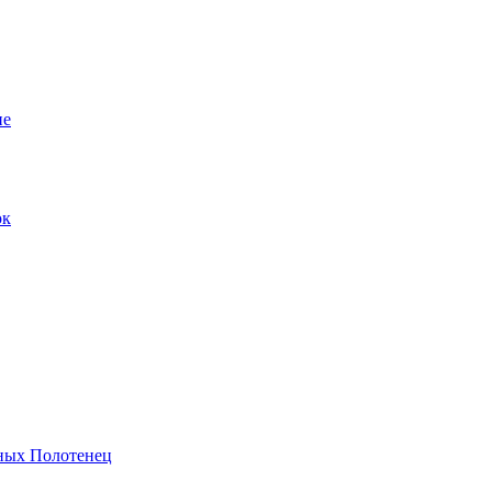
ие
ок
ных Полотенец