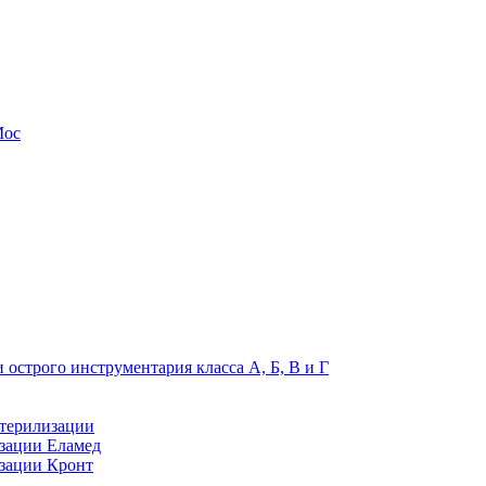
Мос
 острого инструментария класса А, Б, В и Г
стерилизации
зации Еламед
изации Кронт