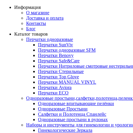
Информация
О магазине
Доставка и оплата
Контакты
Блог
Каталог товаров
Перчатки одноразовые
Перчатки SunViv
Перчатки одноразовые SFM
Перчатки Benovy
Перчатки Safe&Care
Перчатки Нитриловые смотровые нестерильн
Перчатки Стерильные
Перчатки Top Glove
Перчатки MANUAL VINYL
Перчатки Aviora
Перчатки ECO
Одноразовые простыни,салфетки,полотенца,пелен
Одноразовые впитывающие пелёнки
Одноразовые Простыни
Салфетки и Полотенца Спанлейс
Одноразовые простыни в рулонах
Наборы и инструменты для гинекологии и урологи
Гинекологические Зеркала