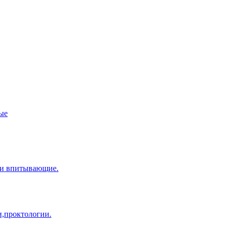
ые
ки впитывающие.
и,проктологии.