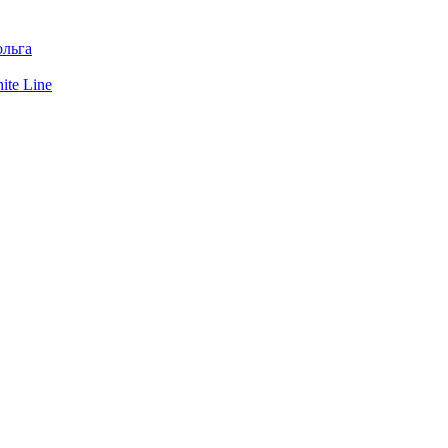
льга
te Line