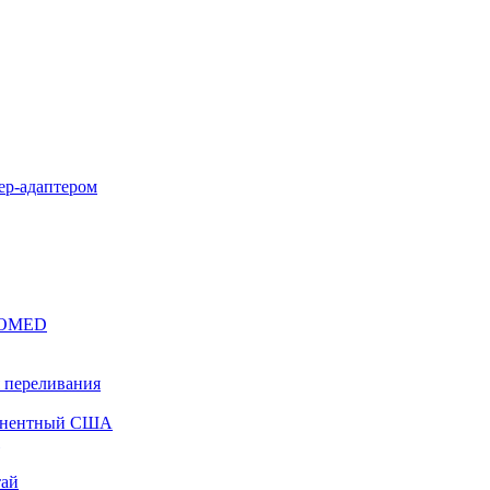
уер-адаптером
EROMED
 переливания
понентный США
тай