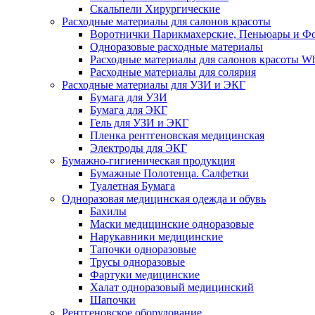
Скальпели Хирургические
Расходные материалы для салонов красоты
Воротнички Парикмахерские, Пеньюары и Фо
Одноразовые расходные материалы
Расходные материалы для салонов красоты Whi
Расходные материалы для солярия
Расходные материалы для УЗИ и ЭКГ
Бумага для УЗИ
Бумага для ЭКГ
Гель для УЗИ и ЭКГ
Пленка рентгеновская медицинская
Электроды для ЭКГ
Бумажно-гигиеническая продукция
Бумажные Полотенца. Салфетки
Туалетная Бумага
Одноразовая медицинская одежда и обувь
Бахилы
Маски медицинские одноразовые
Нарукавники медицинские
Тапочки одноразовые
Трусы одноразовые
Фартуки медицинские
Халат одноразовый медицинский
Шапочки
Рентгеновское оборудование