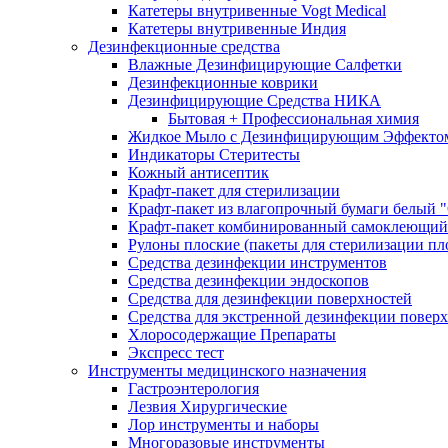
Катетеры внутривенные Vogt Medical
Катетеры внутривенные Индия
Дезинфекционные средства
Влажные Дезинфицирующие Салфетки
Дезинфекционные коврики
Дезинфицирующие Средства НИКА
Бытовая + Профессиональная химия
Жидкое Мыло с Дезинфицирующим Эффекто
Индикаторы Стеритесты
Кожный антисептик
Крафт-пакет для стерилизации
Крафт-пакет из влагопрочный бумаги белый 
Крафт-пакет комбинированный самоклеющий
Рулоны плоские (пакеты для стерилизации пл
Средства дезинфекции инструментов
Средства дезинфекции эндоскопов
Средства для дезинфекции поверхностей
Средства для экстренной дезинфекции повер
Хлоросодержащие Препараты
Экспресс тест
Инструменты медицинского назначения
Гастроэнтерология
Лезвия Хирургические
Лор инструменты и наборы
Многоразовые инструменты