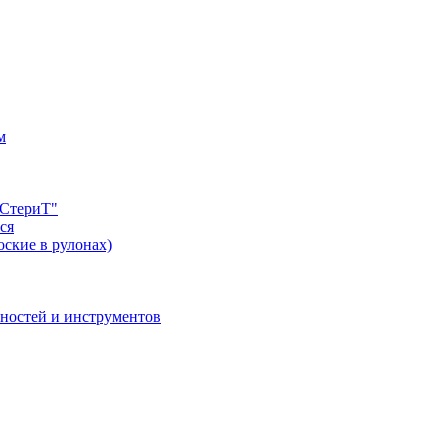
м
"СтериТ"
ся
оские в рулонах)
хностей и инструментов