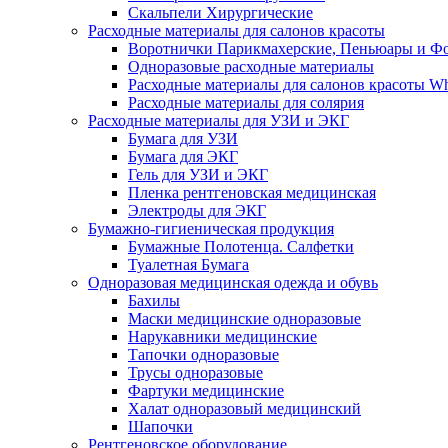
Скальпели Хирургические
Расходные материалы для салонов красоты
Воротнички Парикмахерские, Пеньюары и Фо
Одноразовые расходные материалы
Расходные материалы для салонов красоты Whi
Расходные материалы для солярия
Расходные материалы для УЗИ и ЭКГ
Бумага для УЗИ
Бумага для ЭКГ
Гель для УЗИ и ЭКГ
Пленка рентгеновская медицинская
Электроды для ЭКГ
Бумажно-гигиеническая продукция
Бумажные Полотенца. Салфетки
Туалетная Бумага
Одноразовая медицинская одежда и обувь
Бахилы
Маски медицинские одноразовые
Нарукавники медицинские
Тапочки одноразовые
Трусы одноразовые
Фартуки медицинские
Халат одноразовый медицинский
Шапочки
Рентгеновское оборудование