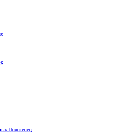
ие
ок
ных Полотенец