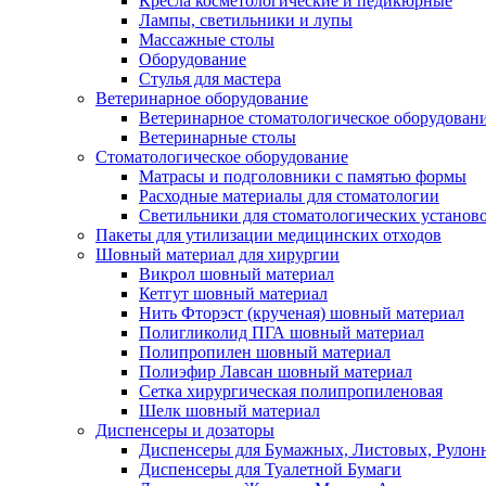
Кресла косметологические и педикюрные
Лампы, светильники и лупы
Массажные столы
Оборудование
Стулья для мастера
Ветеринарное оборудование
Ветеринарное стоматологическое оборудован
Ветеринарные столы
Стоматологическое оборудование
Матрасы и подголовники с памятью формы
Расходные материалы для стоматологии
Светильники для стоматологических установ
Пакеты для утилизации медицинских отходов
Шовный материал для хирургии
Викрол шовный материал
Кетгут шовный материал
Нить Фторэст (крученая) шовный материал
Полигликолид ПГА шовный материал
Полипропилен шовный материал
Полиэфир Лавсан шовный материал
Сетка хирургическая полипропиленовая
Шелк шовный материал
Диспенсеры и дозаторы
Диспенсеры для Бумажных, Листовых, Рулон
Диспенсеры для Туалетной Бумаги