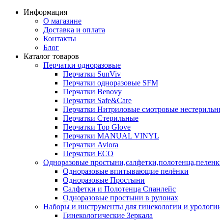
Информация
О магазине
Доставка и оплата
Контакты
Блог
Каталог товаров
Перчатки одноразовые
Перчатки SunViv
Перчатки одноразовые SFM
Перчатки Benovy
Перчатки Safe&Care
Перчатки Нитриловые смотровые нестерильн
Перчатки Стерильные
Перчатки Top Glove
Перчатки MANUAL VINYL
Перчатки Aviora
Перчатки ECO
Одноразовые простыни,салфетки,полотенца,пелен
Одноразовые впитывающие пелёнки
Одноразовые Простыни
Салфетки и Полотенца Спанлейс
Одноразовые простыни в рулонах
Наборы и инструменты для гинекологии и урологи
Гинекологические Зеркала