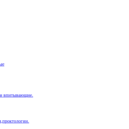
ые
ки впитывающие.
и,проктологии.