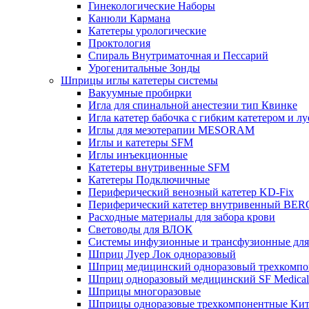
Гинекологические Наборы
Канюли Кармана
Катетеры урологические
Проктология
Спираль Внутриматочная и Пессарий
Урогенитальные Зонды
Шприцы иглы катетеры системы
Вакуумные пробирки
Игла для спинальной анестезии тип Квинке
Игла катетер бабочка с гибким катетером и л
Иглы для мезотерапии MESORAM
Иглы и катетеры SFM
Иглы инъекционные
Катетеры внутривенные SFM
Катетеры Подключичные
Периферический венозный катетер KD-Fix
Периферический катетер внутривенный B
Расходные материалы для забора крови
Световоды для ВЛОК
Системы инфузионные и трансфузионные для
Шприц Луер Лок одноразовый
Шприц медицинский одноразовый трехком
Шприц одноразовый медицинский SF Medical
Шприцы многоразовые
Шприцы одноразовые трехкомпонентные Kи