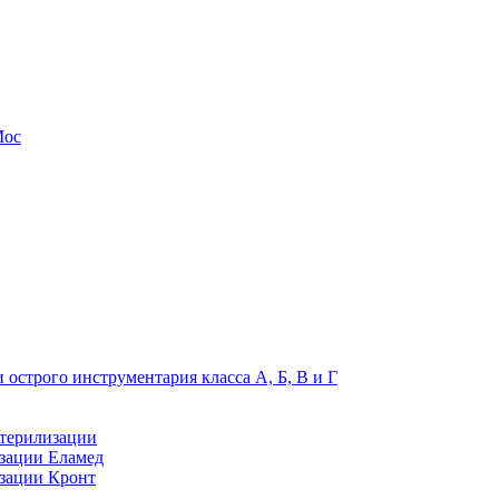
Мос
 острого инструментария класса А, Б, В и Г
стерилизации
зации Еламед
изации Кронт