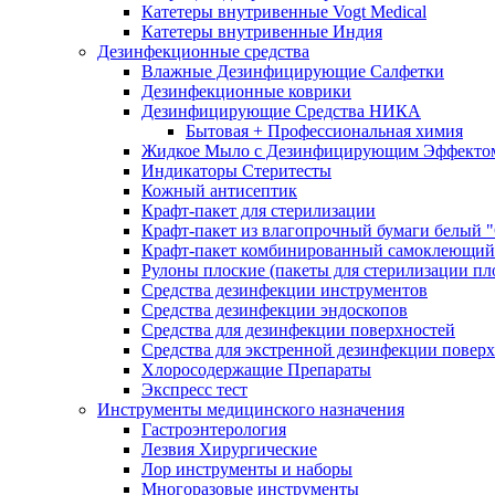
Катетеры внутривенные Vogt Medical
Катетеры внутривенные Индия
Дезинфекционные средства
Влажные Дезинфицирующие Салфетки
Дезинфекционные коврики
Дезинфицирующие Средства НИКА
Бытовая + Профессиональная химия
Жидкое Мыло с Дезинфицирующим Эффекто
Индикаторы Стеритесты
Кожный антисептик
Крафт-пакет для стерилизации
Крафт-пакет из влагопрочный бумаги белый 
Крафт-пакет комбинированный самоклеющий
Рулоны плоские (пакеты для стерилизации пл
Средства дезинфекции инструментов
Средства дезинфекции эндоскопов
Средства для дезинфекции поверхностей
Средства для экстренной дезинфекции повер
Хлоросодержащие Препараты
Экспресс тест
Инструменты медицинского назначения
Гастроэнтерология
Лезвия Хирургические
Лор инструменты и наборы
Многоразовые инструменты