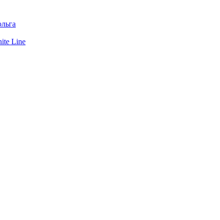
льга
te Line