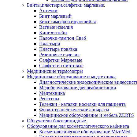
Бинты,пластыри,салфетки марлевые.
Аптечки
Бинт марлевый
Бинт самофиксирующийся
Ватные изделия
Кинезиотейп
Палочки-тампон Сваб
Пластыри
Пластырь повязка
Резиновые изделия
Салфетки Марлевые
Салфетки спиртовые
Медицинские термометры
Медицинское оборудование и медтехника
Диагностические эндоскопические видеосис
Медоборудование для реабилитации
Медтехника
Рентгены
Тележки - каталки носилки для пациента
Физиотерапевтические аппараты
Медицинское оборудование и мебель ZERTS
Облучатели бактерицидные
Оборудование для косметологического кабинета
Косметологическое оборудование MizoMed