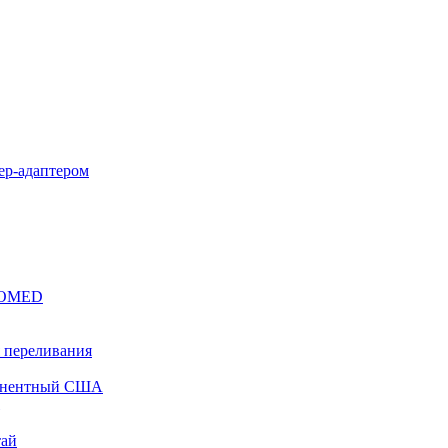
уер-адаптером
EROMED
 переливания
понентный США
тай