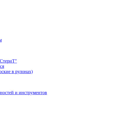
м
"СтериТ"
ся
оские в рулонах)
хностей и инструментов