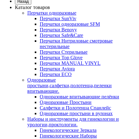
Назад
Каталог товаров
Перчатки одноразовые
Перчатки SunViv
Перчатки одноразовые SFM
Перчатки Benovy
Перчатки Safe&Care
Перчатки Нитриловые смотровые
нестерильные
Перчатки Стерильные
Перчатки Top Glove
Перчатки MANUAL VINYL
Перчатки Aviora
Перчатки ECO
Одноразовые
простыни,салфетки,полотенца,пеленки
впитывающие.
Одноразовые впитывающие пелёнки
Одноразовые Простыни
Салфетки и Полотенца Спанлейс
Одноразовые простыни в рулонах
Наборы и инструменты для гинекологии и
урологии,проктологии.
Гинекологические Зеркала
Гинекологические Наборы