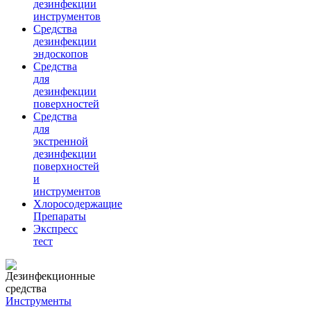
дезинфекции
инструментов
Средства
дезинфекции
эндоскопов
Средства
для
дезинфекции
поверхностей
Средства
для
экстренной
дезинфекции
поверхностей
и
инструментов
Хлоросодержащие
Препараты
Экспресс
тест
Инструменты