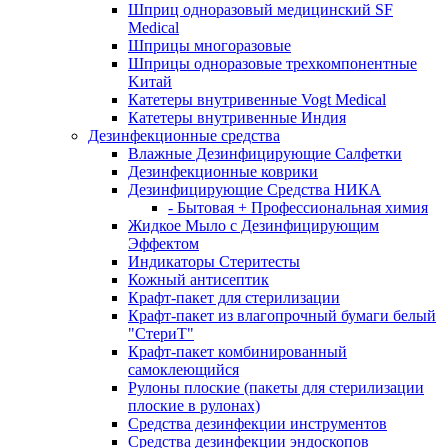
Шприц одноразовый медицинский SF
Medical
Шприцы многоразовые
Шприцы одноразовые трехкомпонентные
Kитай
Катетеры внутривенные Vogt Medical
Катетеры внутривенные Индия
Дезинфекционные средства
Влажные Дезинфицирующие Салфетки
Дезинфекционные коврики
Дезинфицирующие Средства НИКА
- Бытовая + Профессиональная химия
Жидкое Мыло с Дезинфицирующим
Эффектом
Индикаторы Стеритесты
Кожный антисептик
Крафт-пакет для стерилизации
Крафт-пакет из влагопрочный бумаги белый
"СтериТ"
Крафт-пакет комбинированный
самоклеющийся
Рулоны плоские (пакеты для стерилизации
плоские в рулонах)
Средства дезинфекции инструментов
Средства дезинфекции эндоскопов