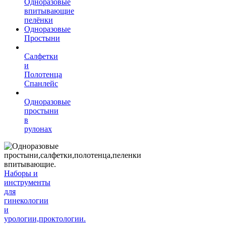
Одноразовые
впитывающие
пелёнки
Одноразовые
Простыни
Салфетки
и
Полотенца
Спанлейс
Одноразовые
простыни
в
рулонах
Наборы и
инструменты
для
гинекологии
и
урологии,проктологии.