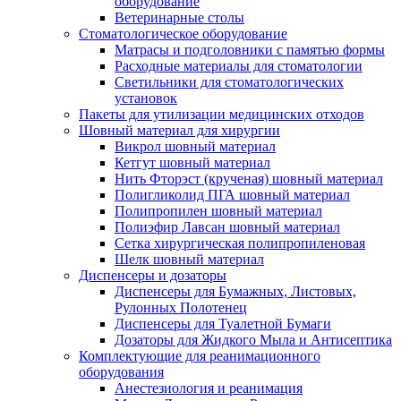
оборудование
Ветеринарные столы
Стоматологическое оборудование
Матрасы и подголовники с памятью формы
Расходные материалы для стоматологии
Светильники для стоматологических
установок
Пакеты для утилизации медицинских отходов
Шовный материал для хирургии
Викрол шовный материал
Кетгут шовный материал
Нить Фторэст (крученая) шовный материал
Полигликолид ПГА шовный материал
Полипропилен шовный материал
Полиэфир Лавсан шовный материал
Сетка хирургическая полипропиленовая
Шелк шовный материал
Диспенсеры и дозаторы
Диспенсеры для Бумажных, Листовых,
Рулонных Полотенец
Диспенсеры для Туалетной Бумаги
Дозаторы для Жидкого Мыла и Антисептика
Комплектующие для реанимационного
оборудования
Анестезиология и реанимация