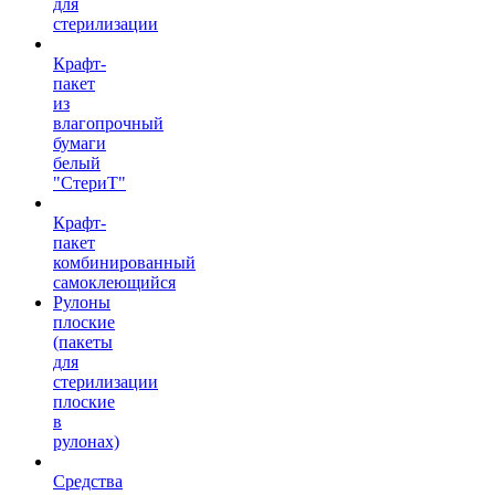
для
стерилизации
Крафт-
пакет
из
влагопрочный
бумаги
белый
"СтериТ"
Крафт-
пакет
комбинированный
самоклеющийся
Рулоны
плоские
(пакеты
для
стерилизации
плоские
в
рулонах)
Средства