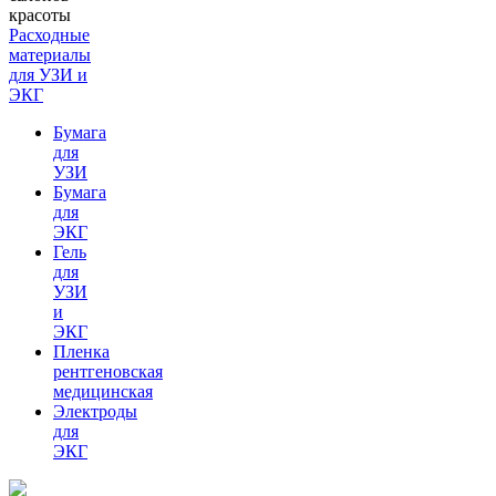
Расходные
материалы
для УЗИ и
ЭКГ
Бумага
для
УЗИ
Бумага
для
ЭКГ
Гель
для
УЗИ
и
ЭКГ
Пленка
рентгеновская
медицинская
Электроды
для
ЭКГ