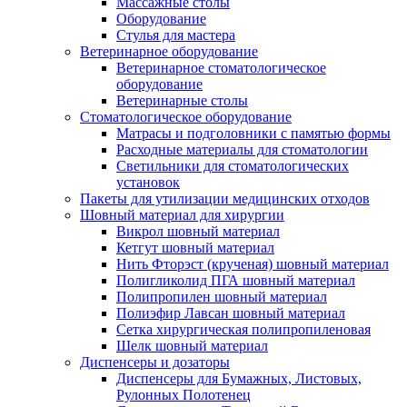
Массажные столы
Оборудование
Стулья для мастера
Ветеринарное оборудование
Ветеринарное стоматологическое
оборудование
Ветеринарные столы
Стоматологическое оборудование
Матрасы и подголовники с памятью формы
Расходные материалы для стоматологии
Светильники для стоматологических
установок
Пакеты для утилизации медицинских отходов
Шовный материал для хирургии
Викрол шовный материал
Кетгут шовный материал
Нить Фторэст (крученая) шовный материал
Полигликолид ПГА шовный материал
Полипропилен шовный материал
Полиэфир Лавсан шовный материал
Сетка хирургическая полипропиленовая
Шелк шовный материал
Диспенсеры и дозаторы
Диспенсеры для Бумажных, Листовых,
Рулонных Полотенец