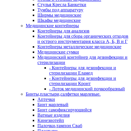
Стулья Кресла Банкетки
Тумбы под аппаратуру
Ширмы медицинские
Шкафы медицинские
Медицинские контейнеры
Контейнеры для анализов
Контейнеры для сбора органических отходов
и острого инструментария класса А, Б, В и Г
Контейнеры металлические медицинские
Медицинские сумки
Медицинский контейнер для дезинфекции и
стерилизации
- Контейнеры для дезинфекции и
стерилизации Еламед
- Контейнеры для дезинфекции и
стерилизации Кронт
- Лоток медицинский почкообразный
Бинты,пластыри,салфетки марлевые.
Аптечки
Бинт марлевый
Бинт самофиксирующийся
Ватные изделия
Кинезиотейп
Палочки-тампон Сваб
Пластыри