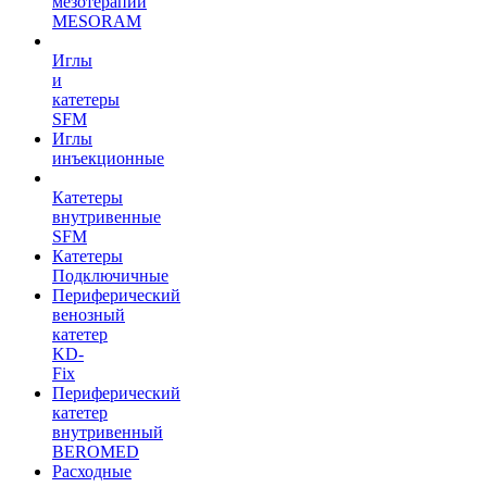
мезотерапии
MESORAM
Иглы
и
катетеры
SFM
Иглы
инъекционные
Катетеры
внутривенные
SFM
Катетеры
Подключичные
Периферический
венозный
катетер
KD-
Fix
Периферический
катетер
внутривенный
BEROMED
Расходные