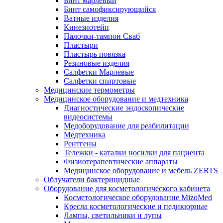
Бинт марлевый
Бинт самофиксирующийся
Ватные изделия
Кинезиотейп
Палочки-тампон Сваб
Пластыри
Пластырь повязка
Резиновые изделия
Салфетки Марлевые
Салфетки спиртовые
Медицинские термометры
Медицинское оборудование и медтехника
Диагностические эндоскопические
видеосистемы
Медоборудование для реабилитации
Медтехника
Рентгены
Тележки - каталки носилки для пациента
Физиотерапевтические аппараты
Медицинское оборудование и мебель ZERTS
Облучатели бактерицидные
Оборудование для косметологического кабинета
Косметологическое оборудование MizoMed
Кресла косметологические и педикюрные
Лампы, светильники и лупы