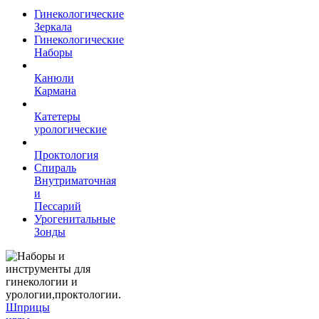
Гинекологические
Зеркала
Гинекологические
Наборы
Канюли
Кармана
Катетеры
урологические
Проктология
Спираль
Внутриматочная
и
Пессарий
Урогенитальные
Зонды
Шприцы