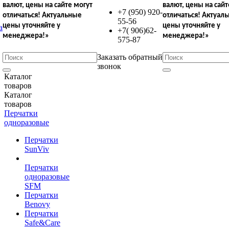
валют,
цены на сайте могут
валют,
цены на сайт
+7 (950) 920-
отличаться!
Актуальные
отличаться!
Актуал
55-56
цены уточняйте у
цены уточняйте у
+7( 906)62-
менеджера!»
менеджера!»
575-87
Заказать обратный
звонок
Каталог
товаров
Каталог
товаров
Перчатки
одноразовые
Перчатки
SunViv
Перчатки
одноразовые
SFM
Перчатки
Benovy
Перчатки
Safe&Care