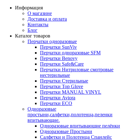
Информация
О магазине
Доставка и оплата
Контакты
Блог
Каталог товаров
Перчатки одноразовые
Перчатки SunViv
Перчатки одноразовые SFM
Перчатки Benovy
Перчатки Safe&Care
Перчатки Нитриловые смотровые
нестерильные
Перчатки Стерильные
Перчатки Top Glove
Перчатки MANUAL VINYL
Перчатки Aviora
Перчатки ECO
Одноразовые
простыни,салфетки,полотенца,пеленки
впитывающие.
Одноразовые впитывающие пелёнки
Одноразовые Простыни
Салфетки и Полотенца Спанлейс