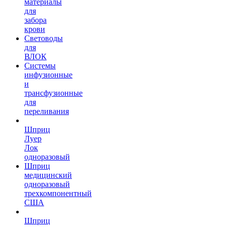
материалы
для
забора
крови
Световоды
для
ВЛОК
Системы
инфузионные
и
трансфузионные
для
переливания
Шприц
Луер
Лок
одноразовый
Шприц
медицинский
одноразовый
трехкомпонентный
США
Шприц