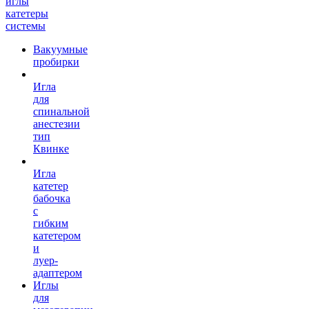
иглы
катетеры
системы
Вакуумные
пробирки
Игла
для
спинальной
анестезии
тип
Квинке
Игла
катетер
бабочка
с
гибким
катетером
и
луер-
адаптером
Иглы
для