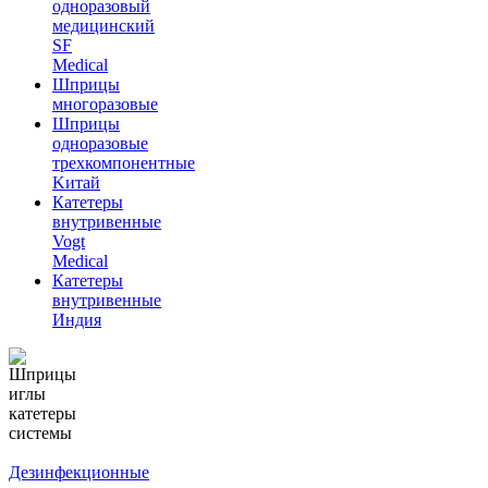
одноразовый
медицинский
SF
Medical
Шприцы
многоразовые
Шприцы
одноразовые
трехкомпонентные
Kитай
Катетеры
внутривенные
Vogt
Medical
Катетеры
внутривенные
Индия
Дезинфекционные