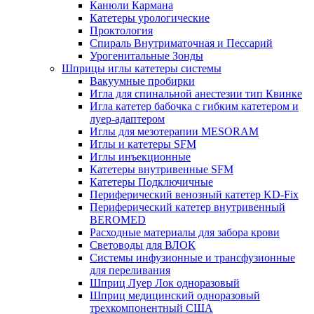
Канюли Кармана
Катетеры урологические
Проктология
Спираль Внутриматочная и Пессарий
Урогенитальные Зонды
Шприцы иглы катетеры системы
Вакуумные пробирки
Игла для спинальной анестезии тип Квинке
Игла катетер бабочка с гибким катетером и
луер-адаптером
Иглы для мезотерапии MESORAM
Иглы и катетеры SFM
Иглы инъекционные
Катетеры внутривенные SFM
Катетеры Подключичные
Периферический венозный катетер KD-Fix
Периферический катетер внутривенный
BEROMED
Расходные материалы для забора крови
Световоды для ВЛОК
Системы инфузионные и трансфузионные
для переливания
Шприц Луер Лок одноразовый
Шприц медицинский одноразовый
трехкомпонентный США