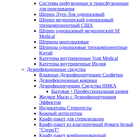
Системы инфузионные и трансфузионные
для переливания
Шприц Луер Лок одноразовый
Шприц медицинский одноразовый
трехкомпонентный США
Шприц одноразовый медицинский SF
Medical
Шприцы многоразовые
Шприцы одноразовые трехкомпонентные
Kитай
Катетеры внутривенные Vogt Medical
Катетеры внутривенные Индия
Дезинфекционные средства
Влажные Дезинфицирующие Салфетки
Дезинфекционные коврики
Дезинфицирующие Средства НИКА
Бытовая + Профессиональная химия
Жидкое Мыло с Дезинфицирующим
Эффектом
Индикаторы Стеритесты
Кожный антисептик
Крафт-пакет для стерилизации
Крафт-пакет из влагопрочный бумаги белый
"СтериТ"
Крафт-пакет комбинированный