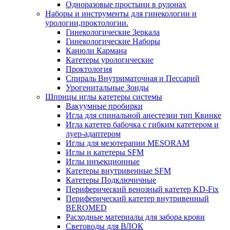
Одноразовые простыни в рулонах
Наборы и инструменты для гинекологии и
урологии,проктологии.
Гинекологические Зеркала
Гинекологические Наборы
Канюли Кармана
Катетеры урологические
Проктология
Спираль Внутриматочная и Пессарий
Урогенитальные Зонды
Шприцы иглы катетеры системы
Вакуумные пробирки
Игла для спинальной анестезии тип Квинке
Игла катетер бабочка с гибким катетером и
луер-адаптером
Иглы для мезотерапии MESORAM
Иглы и катетеры SFM
Иглы инъекционные
Катетеры внутривенные SFM
Катетеры Подключичные
Периферический венозный катетер KD-Fix
Периферический катетер внутривенный
BEROMED
Расходные материалы для забора крови
Световоды для ВЛОК