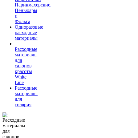
Парикмахерские,
Пеньюары
и
Фольга
Одноразовые
расходные
материалы
Расходные
материалы
для
салонов
красоты
White
Line
Расходные
материалы
для
солярия