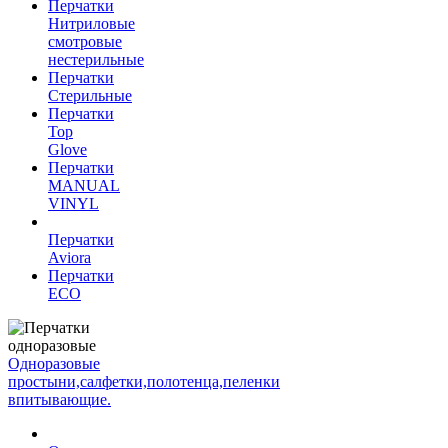
Перчатки
Нитриловые
смотровые
нестерильные
Перчатки
Стерильные
Перчатки
Top
Glove
Перчатки
MANUAL
VINYL
Перчатки
Aviora
Перчатки
ECO
Одноразовые
простыни,салфетки,полотенца,пеленки
впитывающие.