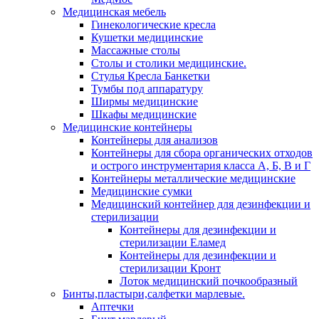
Медицинская мебель
Гинекологические кресла
Кушетки медицинские
Массажные столы
Столы и столики медицинские.
Стулья Кресла Банкетки
Тумбы под аппаратуру
Ширмы медицинские
Шкафы медицинские
Медицинские контейнеры
Контейнеры для анализов
Контейнеры для сбора органических отходов
и острого инструментария класса А, Б, В и Г
Контейнеры металлические медицинские
Медицинские сумки
Медицинский контейнер для дезинфекции и
стерилизации
Контейнеры для дезинфекции и
стерилизации Еламед
Контейнеры для дезинфекции и
стерилизации Кронт
Лоток медицинский почкообразный
Бинты,пластыри,салфетки марлевые.
Аптечки