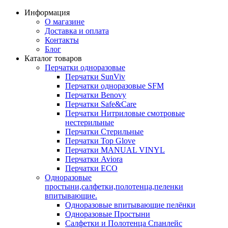
Информация
О магазине
Доставка и оплата
Контакты
Блог
Каталог товаров
Перчатки одноразовые
Перчатки SunViv
Перчатки одноразовые SFM
Перчатки Benovy
Перчатки Safe&Care
Перчатки Нитриловые смотровые
нестерильные
Перчатки Стерильные
Перчатки Top Glove
Перчатки MANUAL VINYL
Перчатки Aviora
Перчатки ECO
Одноразовые
простыни,салфетки,полотенца,пеленки
впитывающие.
Одноразовые впитывающие пелёнки
Одноразовые Простыни
Салфетки и Полотенца Спанлейс