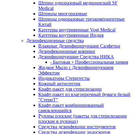
Шприц одноразовый медицинский SF
Medical
Шприцы многоразовые
Шприцы одноразовые трехкомпонентные
Kитай
Катетеры внутривенные Vogt Medical
Катетеры внутривенные Индия
Дезинфекционные средства
Влажные Дезинфицирующие Салфетки
Дезинфекционные коврики
Дезинфицирующие Средства НИКА
- Бытовая + Профессиональная химия
Жидкое Мыло с Дезинфицирующим
Эффектом
Индикаторы Стеритесты
Кожный антисептик
Крафт-пакет для стерилизации
Крафт-пакет из влагопрочный бумаги белый
"СтериТ"
Крафт-пакет комбинированный
самоклеющийся
Рулоны плоские (пакеты для стерилизации
плоские в рулонах)
Средства дезинфекции инструментов
Средства дезинфекции эндоскопов