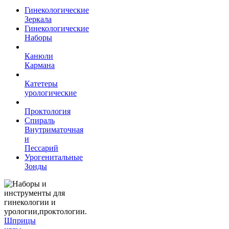
Гинекологические
Зеркала
Гинекологические
Наборы
Канюли
Кармана
Катетеры
урологические
Проктология
Спираль
Внутриматочная
и
Пессарий
Урогенитальные
Зонды
Шприцы