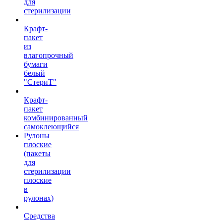
для
стерилизации
Крафт-
пакет
из
влагопрочный
бумаги
белый
"СтериТ"
Крафт-
пакет
комбинированный
самоклеющийся
Рулоны
плоские
(пакеты
для
стерилизации
плоские
в
рулонах)
Средства