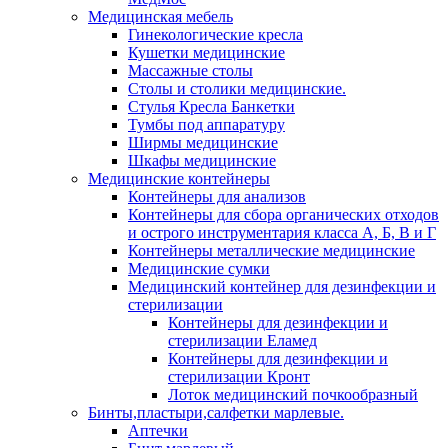
Медицинская мебель
Гинекологические кресла
Кушетки медицинские
Массажные столы
Столы и столики медицинские.
Стулья Кресла Банкетки
Тумбы под аппаратуру
Ширмы медицинские
Шкафы медицинские
Медицинские контейнеры
Контейнеры для анализов
Контейнеры для сбора органических отходов
и острого инструментария класса А, Б, В и Г
Контейнеры металлические медицинские
Медицинские сумки
Медицинский контейнер для дезинфекции и
стерилизации
Контейнеры для дезинфекции и
стерилизации Еламед
Контейнеры для дезинфекции и
стерилизации Кронт
Лоток медицинский почкообразный
Бинты,пластыри,салфетки марлевые.
Аптечки