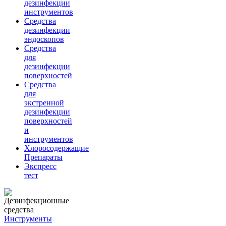
дезинфекции
инструментов
Средства
дезинфекции
эндоскопов
Средства
для
дезинфекции
поверхностей
Средства
для
экстренной
дезинфекции
поверхностей
и
инструментов
Хлоросодержащие
Препараты
Экспресс
тест
Инструменты