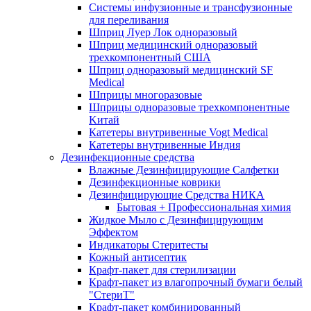
Системы инфузионные и трансфузионные
для переливания
Шприц Луер Лок одноразовый
Шприц медицинский одноразовый
трехкомпонентный США
Шприц одноразовый медицинский SF
Medical
Шприцы многоразовые
Шприцы одноразовые трехкомпонентные
Kитай
Катетеры внутривенные Vogt Medical
Катетеры внутривенные Индия
Дезинфекционные средства
Влажные Дезинфицирующие Салфетки
Дезинфекционные коврики
Дезинфицирующие Средства НИКА
Бытовая + Профессиональная химия
Жидкое Мыло с Дезинфицирующим
Эффектом
Индикаторы Стеритесты
Кожный антисептик
Крафт-пакет для стерилизации
Крафт-пакет из влагопрочный бумаги белый
"СтериТ"
Крафт-пакет комбинированный