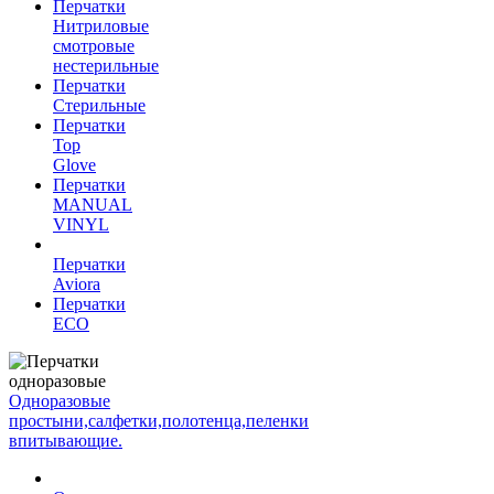
Перчатки
Нитриловые
смотровые
нестерильные
Перчатки
Стерильные
Перчатки
Top
Glove
Перчатки
MANUAL
VINYL
Перчатки
Aviora
Перчатки
ECO
Одноразовые
простыни,салфетки,полотенца,пеленки
впитывающие.