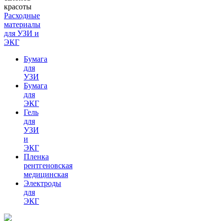
Расходные
материалы
для УЗИ и
ЭКГ
Бумага
для
УЗИ
Бумага
для
ЭКГ
Гель
для
УЗИ
и
ЭКГ
Пленка
рентгеновская
медицинская
Электроды
для
ЭКГ