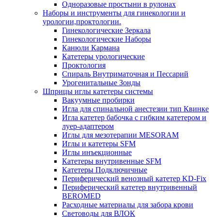
Одноразовые простыни в рулонах
Наборы и инструменты для гинекологии и
урологии,проктологии.
Гинекологические Зеркала
Гинекологические Наборы
Канюли Кармана
Катетеры урологические
Проктология
Спираль Внутриматочная и Пессарий
Урогенитальные Зонды
Шприцы иглы катетеры системы
Вакуумные пробирки
Игла для спинальной анестезии тип Квинке
Игла катетер бабочка с гибким катетером и
луер-адаптером
Иглы для мезотерапии MESORAM
Иглы и катетеры SFM
Иглы инъекционные
Катетеры внутривенные SFM
Катетеры Подключичные
Периферический венозный катетер KD-Fix
Периферический катетер внутривенный
BEROMED
Расходные материалы для забора крови
Световоды для ВЛОК