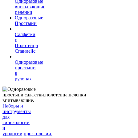
Одноразовые
впитывающие
пелёнки
Одноразовые
Простыни
Салфетки
и
Полотенца
Спанлейс
Одноразовые
простыни
в
рулонах
Наборы и
инструменты
для
гинекологии
и
урологии,проктологии.