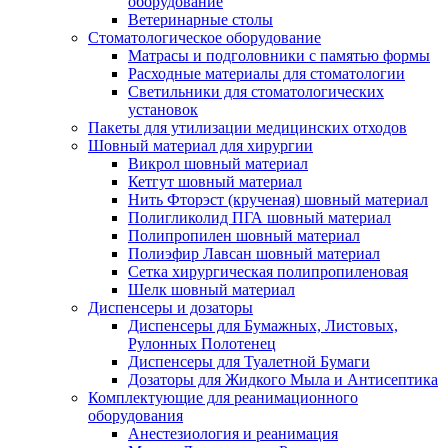
оборудование
Ветеринарные столы
Стоматологическое оборудование
Матрасы и подголовники с памятью формы
Расходные материалы для стоматологии
Светильники для стоматологических
установок
Пакеты для утилизации медицинских отходов
Шовный материал для хирургии
Викрол шовный материал
Кетгут шовный материал
Нить Фторэст (крученая) шовный материал
Полигликолид ПГА шовный материал
Полипропилен шовный материал
Полиэфир Лавсан шовный материал
Сетка хирургическая полипропиленовая
Шелк шовный материал
Диспенсеры и дозаторы
Диспенсеры для Бумажных, Листовых,
Рулонных Полотенец
Диспенсеры для Туалетной Бумаги
Дозаторы для Жидкого Мыла и Антисептика
Комплектующие для реанимационного
оборудования
Анестезиология и реанимация