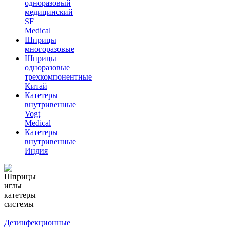
одноразовый
медицинский
SF
Medical
Шприцы
многоразовые
Шприцы
одноразовые
трехкомпонентные
Kитай
Катетеры
внутривенные
Vogt
Medical
Катетеры
внутривенные
Индия
Дезинфекционные