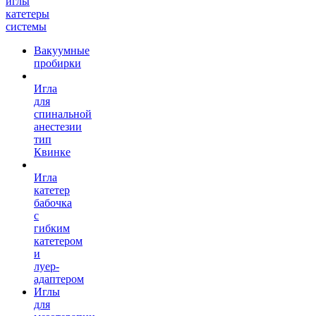
иглы
катетеры
системы
Вакуумные
пробирки
Игла
для
спинальной
анестезии
тип
Квинке
Игла
катетер
бабочка
с
гибким
катетером
и
луер-
адаптером
Иглы
для