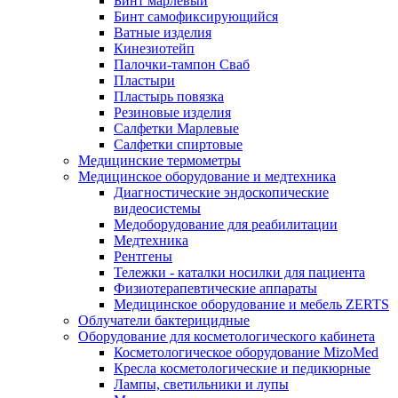
Бинт марлевый
Бинт самофиксирующийся
Ватные изделия
Кинезиотейп
Палочки-тампон Сваб
Пластыри
Пластырь повязка
Резиновые изделия
Салфетки Марлевые
Салфетки спиртовые
Медицинские термометры
Медицинское оборудование и медтехника
Диагностические эндоскопические
видеосистемы
Медоборудование для реабилитации
Медтехника
Рентгены
Тележки - каталки носилки для пациента
Физиотерапевтические аппараты
Медицинское оборудование и мебель ZERTS
Облучатели бактерицидные
Оборудование для косметологического кабинета
Косметологическое оборудование MizoMed
Кресла косметологические и педикюрные
Лампы, светильники и лупы