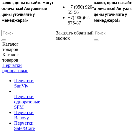
валют,
цены на сайте могут
валют,
цены на сайт
+7 (950) 920-
отличаться!
Актуальные
отличаться!
Актуал
55-56
цены уточняйте у
цены уточняйте у
+7( 906)62-
менеджера!»
менеджера!»
575-87
Заказать обратный
звонок
Каталог
товаров
Каталог
товаров
Перчатки
одноразовые
Перчатки
SunViv
Перчатки
одноразовые
SFM
Перчатки
Benovy
Перчатки
Safe&Care