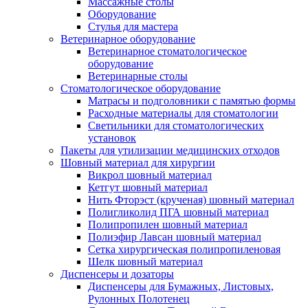
Массажные столы
Оборудование
Стулья для мастера
Ветеринарное оборудование
Ветеринарное стоматологическое
оборудование
Ветеринарные столы
Стоматологическое оборудование
Матрасы и подголовники с памятью формы
Расходные материалы для стоматологии
Светильники для стоматологических
установок
Пакеты для утилизации медицинских отходов
Шовный материал для хирургии
Викрол шовный материал
Кетгут шовный материал
Нить Фторэст (крученая) шовный материал
Полигликолид ПГА шовный материал
Полипропилен шовный материал
Полиэфир Лавсан шовный материал
Сетка хирургическая полипропиленовая
Шелк шовный материал
Диспенсеры и дозаторы
Диспенсеры для Бумажных, Листовых,
Рулонных Полотенец