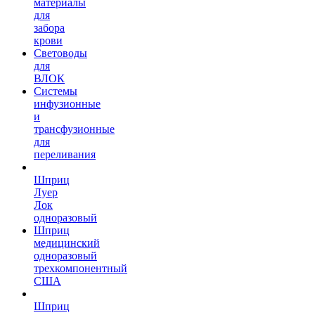
материалы
для
забора
крови
Световоды
для
ВЛОК
Системы
инфузионные
и
трансфузионные
для
переливания
Шприц
Луер
Лок
одноразовый
Шприц
медицинский
одноразовый
трехкомпонентный
США
Шприц