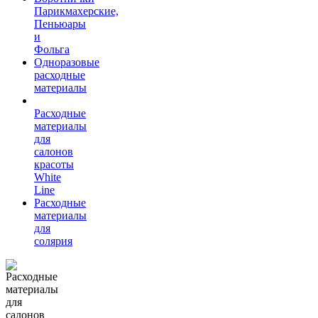
Парикмахерские,
Пеньюары
и
Фольга
Одноразовые
расходные
материалы
Расходные
материалы
для
салонов
красоты
White
Line
Расходные
материалы
для
солярия