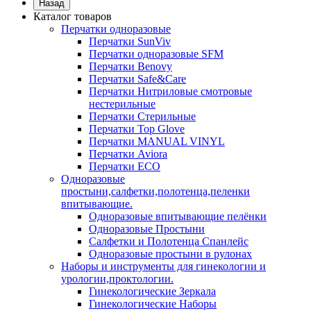
Назад
Каталог товаров
Перчатки одноразовые
Перчатки SunViv
Перчатки одноразовые SFM
Перчатки Benovy
Перчатки Safe&Care
Перчатки Нитриловые смотровые
нестерильные
Перчатки Стерильные
Перчатки Top Glove
Перчатки MANUAL VINYL
Перчатки Aviora
Перчатки ECO
Одноразовые
простыни,салфетки,полотенца,пеленки
впитывающие.
Одноразовые впитывающие пелёнки
Одноразовые Простыни
Салфетки и Полотенца Спанлейс
Одноразовые простыни в рулонах
Наборы и инструменты для гинекологии и
урологии,проктологии.
Гинекологические Зеркала
Гинекологические Наборы