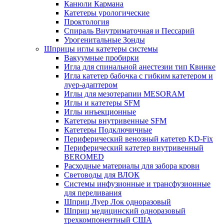
Канюли Кармана
Катетеры урологические
Проктология
Спираль Внутриматочная и Пессарий
Урогенитальные Зонды
Шприцы иглы катетеры системы
Вакуумные пробирки
Игла для спинальной анестезии тип Квинке
Игла катетер бабочка с гибким катетером и
луер-адаптером
Иглы для мезотерапии MESORAM
Иглы и катетеры SFM
Иглы инъекционные
Катетеры внутривенные SFM
Катетеры Подключичные
Периферический венозный катетер KD-Fix
Периферический катетер внутривенный
BEROMED
Расходные материалы для забора крови
Световоды для ВЛОК
Системы инфузионные и трансфузионные
для переливания
Шприц Луер Лок одноразовый
Шприц медицинский одноразовый
трехкомпонентный США