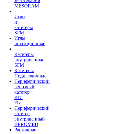
мезотерапии
MESORAM
Иглы
и
катетеры
SFM
Иглы
инъекционные
Катетеры
внутривенные
SFM
Катетеры
Подключичные
Периферический
венозный
катетер
KD-
Fix
Периферический
катетер
внутривенный
BEROMED
Расходные