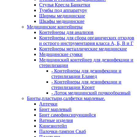
Стулья Кресла Банкетки
Тумбы под аппаратуру
Ширмы медицинские
Шкафы медицинские
Медицинские контейнеры
Контейнеры для анализов
Контейнеры для сбора органических отходов
и острого инструментария класса А, Б, В и Г
Контейнеры металлические медицинские
Медицинские сумки
Медицинский контейнер для дезинфекции и
стерилизации
- Контейнеры для дезинфекции и
стерилизации Еламед
- Контейнеры для дезинфекции и
стерилизации Кронт
- Лоток медицинский почкообразный
Бинты,пластыри,салфетки марлевые.
Аптечки
Бинт марлевый
Бинт самофиксирующийся
Ватные изделия
Кинезиотейп
Палочки-тампон Сваб
Пластыри