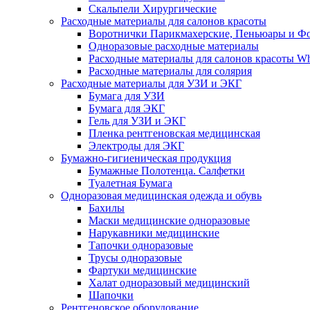
Скальпели Хирургические
Расходные материалы для салонов красоты
Воротнички Парикмахерские, Пеньюары и Фо
Одноразовые расходные материалы
Расходные материалы для салонов красоты Whi
Расходные материалы для солярия
Расходные материалы для УЗИ и ЭКГ
Бумага для УЗИ
Бумага для ЭКГ
Гель для УЗИ и ЭКГ
Пленка рентгеновская медицинская
Электроды для ЭКГ
Бумажно-гигиеническая продукция
Бумажные Полотенца. Салфетки
Туалетная Бумага
Одноразовая медицинская одежда и обувь
Бахилы
Маски медицинские одноразовые
Нарукавники медицинские
Тапочки одноразовые
Трусы одноразовые
Фартуки медицинские
Халат одноразовый медицинский
Шапочки
Рентгеновское оборудование