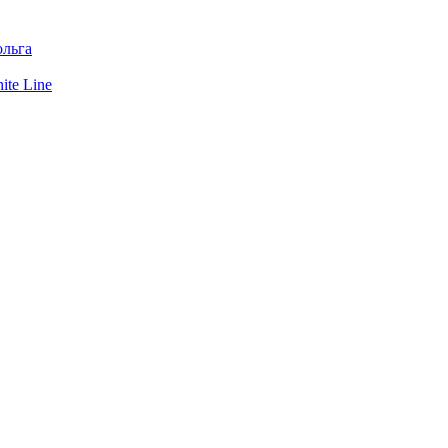
льга
te Line