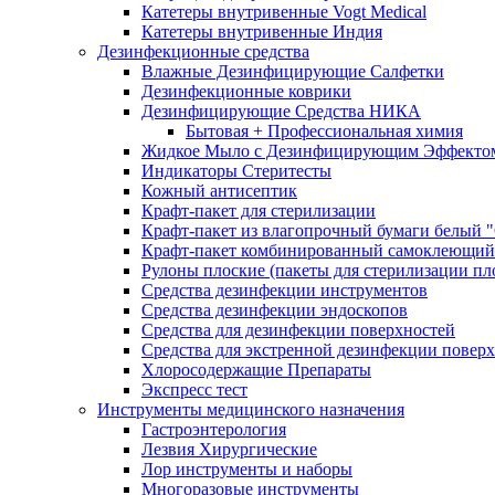
Катетеры внутривенные Vogt Medical
Катетеры внутривенные Индия
Дезинфекционные средства
Влажные Дезинфицирующие Салфетки
Дезинфекционные коврики
Дезинфицирующие Средства НИКА
Бытовая + Профессиональная химия
Жидкое Мыло с Дезинфицирующим Эффекто
Индикаторы Стеритесты
Кожный антисептик
Крафт-пакет для стерилизации
Крафт-пакет из влагопрочный бумаги белый 
Крафт-пакет комбинированный самоклеющий
Рулоны плоские (пакеты для стерилизации пл
Средства дезинфекции инструментов
Средства дезинфекции эндоскопов
Средства для дезинфекции поверхностей
Средства для экстренной дезинфекции повер
Хлоросодержащие Препараты
Экспресс тест
Инструменты медицинского назначения
Гастроэнтерология
Лезвия Хирургические
Лор инструменты и наборы
Многоразовые инструменты