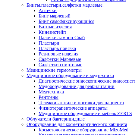
Бинты,пластыри,салфетки марлевые.
Аптечки
Бинт марлевый
Бинт самофиксирующийся
Ватные изделия
Кинезиотейп
Палочки-тампон Сваб
Пластыри
Пластырь повязка
Резиновые изделия
Салфетки Марлевые
Салфетки спиртовые
Медицинские термометры
Медицинское оборудование и медтехника
Диагностические эндоскопические видеосис
Медоборудование для реабилитации
Медтехника
Рентгены
Тележки - каталки носилки для пациента
Физиотерапевтические аппараты
Медицинское оборудование и мебель ZERTS
Облучатели бактерицидные
Оборудование для косметологического кабинета
Косметологическое оборудование MizoMed