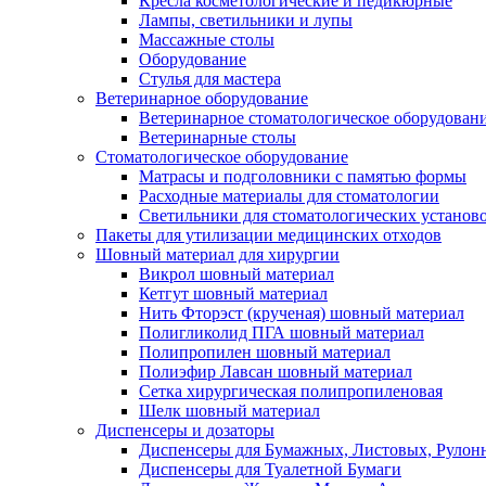
Кресла косметологические и педикюрные
Лампы, светильники и лупы
Массажные столы
Оборудование
Стулья для мастера
Ветеринарное оборудование
Ветеринарное стоматологическое оборудован
Ветеринарные столы
Стоматологическое оборудование
Матрасы и подголовники с памятью формы
Расходные материалы для стоматологии
Светильники для стоматологических установ
Пакеты для утилизации медицинских отходов
Шовный материал для хирургии
Викрол шовный материал
Кетгут шовный материал
Нить Фторэст (крученая) шовный материал
Полигликолид ПГА шовный материал
Полипропилен шовный материал
Полиэфир Лавсан шовный материал
Сетка хирургическая полипропиленовая
Шелк шовный материал
Диспенсеры и дозаторы
Диспенсеры для Бумажных, Листовых, Рулон
Диспенсеры для Туалетной Бумаги