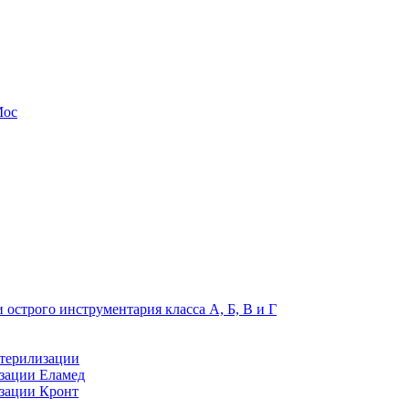
Мос
 острого инструментария класса А, Б, В и Г
стерилизации
зации Еламед
изации Кронт