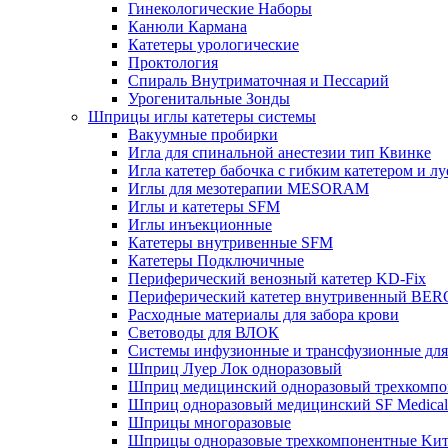
Гинекологические Наборы
Канюли Кармана
Катетеры урологические
Проктология
Спираль Внутриматочная и Пессарий
Урогенитальные Зонды
Шприцы иглы катетеры системы
Вакуумные пробирки
Игла для спинальной анестезии тип Квинке
Игла катетер бабочка с гибким катетером и л
Иглы для мезотерапии MESORAM
Иглы и катетеры SFM
Иглы инъекционные
Катетеры внутривенные SFM
Катетеры Подключичные
Периферический венозный катетер KD-Fix
Периферический катетер внутривенный B
Расходные материалы для забора крови
Световоды для ВЛОК
Системы инфузионные и трансфузионные для
Шприц Луер Лок одноразовый
Шприц медицинский одноразовый трехком
Шприц одноразовый медицинский SF Medical
Шприцы многоразовые
Шприцы одноразовые трехкомпонентные Kи