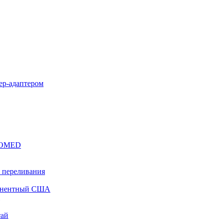
уер-адаптером
EROMED
 переливания
понентный США
тай