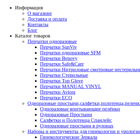
Информация
О магазине
Доставка и оплата
Контакты
Блог
Каталог товаров
Перчатки одноразовые
Перчатки SunViv
Перчатки одноразовые SFM
Перчатки Benovy
Перчатки Safe&Care
Перчатки Нитриловые смотровые нестерильн
Перчатки Стерильные
Перчатки Top Glove
Перчатки MANUAL VINYL
Перчатки Aviora
Перчатки ECO
Одноразовые простыни,салфетки,полотенца,пелен
Одноразовые впитывающие пелёнки
Одноразовые Простыни
Салфетки и Полотенца Спанлейс
Одноразовые простыни в рулонах
Наборы и инструменты для гинекологии и урологи
Гинекологические Зеркала