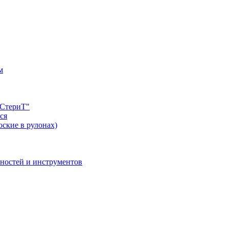
м
"СтериТ"
ся
оские в рулонах)
хностей и инструментов