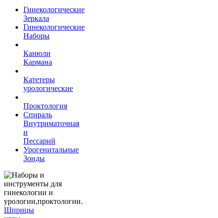
Гинекологические
Зеркала
Гинекологические
Наборы
Канюли
Кармана
Катетеры
урологические
Проктология
Спираль
Внутриматочная
и
Пессарий
Урогенитальные
Зонды
Шприцы