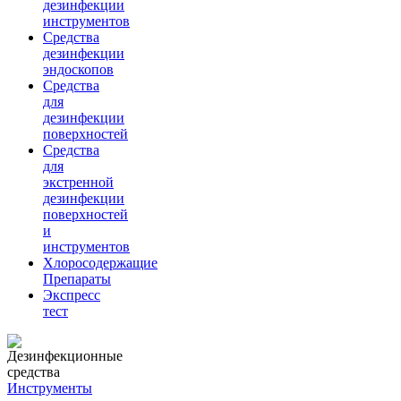
дезинфекции
инструментов
Средства
дезинфекции
эндоскопов
Средства
для
дезинфекции
поверхностей
Средства
для
экстренной
дезинфекции
поверхностей
и
инструментов
Хлоросодержащие
Препараты
Экспресс
тест
Инструменты