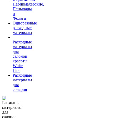
Парикмахерские,
Пеньюары
и
Фольга
Одноразовые
расходные
материалы
Расходные
материалы
для
салонов
красоты
White
Line
Расходные
материалы
для
солярия