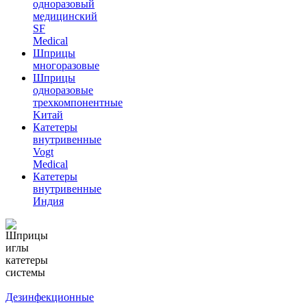
одноразовый
медицинский
SF
Medical
Шприцы
многоразовые
Шприцы
одноразовые
трехкомпонентные
Kитай
Катетеры
внутривенные
Vogt
Medical
Катетеры
внутривенные
Индия
Дезинфекционные