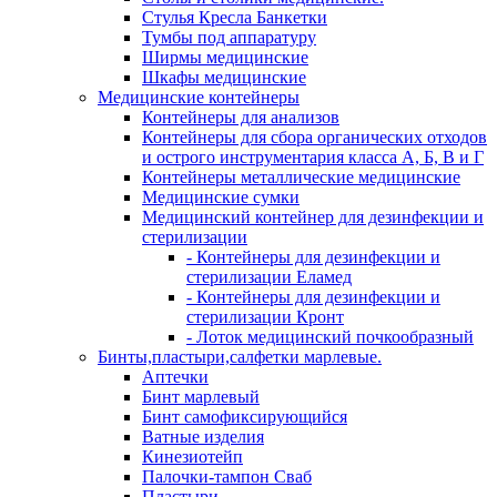
Стулья Кресла Банкетки
Тумбы под аппаратуру
Ширмы медицинские
Шкафы медицинские
Медицинские контейнеры
Контейнеры для анализов
Контейнеры для сбора органических отходов
и острого инструментария класса А, Б, В и Г
Контейнеры металлические медицинские
Медицинские сумки
Медицинский контейнер для дезинфекции и
стерилизации
- Контейнеры для дезинфекции и
стерилизации Еламед
- Контейнеры для дезинфекции и
стерилизации Кронт
- Лоток медицинский почкообразный
Бинты,пластыри,салфетки марлевые.
Аптечки
Бинт марлевый
Бинт самофиксирующийся
Ватные изделия
Кинезиотейп
Палочки-тампон Сваб
Пластыри