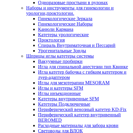
Одноразовые простыни в рулонах
Наборы и инструменты для гинекологии и
урологии,проктологии.
Гинекологические Зеркала
Гинекологические Наборы
Канюли Кармана
Катетеры урологические
Проктология
Спираль Внутриматочная и Пессарий
Урогенитальные Зонды
Шприцы иглы катетеры системы
Вакуумные пробирки
Игла для спинальной анестезии тип Квинке
Игла катетер бабочка с гибким катетером и
луер-адаптером
Иглы для мезотерапии MESORAM
Иглы и катетеры SFM
Иглы инъекционные
Катетеры внутривенные SFM
Катетеры Подключичные
Периферический венозный катетер KD-Fix
Периферический катетер внутривенный
BEROMED
Расходные материалы для забора крови
Световоды для ВЛОК