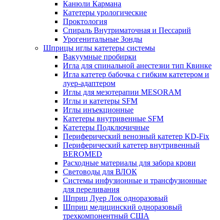
Канюли Кармана
Катетеры урологические
Проктология
Спираль Внутриматочная и Пессарий
Урогенитальные Зонды
Шприцы иглы катетеры системы
Вакуумные пробирки
Игла для спинальной анестезии тип Квинке
Игла катетер бабочка с гибким катетером и
луер-адаптером
Иглы для мезотерапии MESORAM
Иглы и катетеры SFM
Иглы инъекционные
Катетеры внутривенные SFM
Катетеры Подключичные
Периферический венозный катетер KD-Fix
Периферический катетер внутривенный
BEROMED
Расходные материалы для забора крови
Световоды для ВЛОК
Системы инфузионные и трансфузионные
для переливания
Шприц Луер Лок одноразовый
Шприц медицинский одноразовый
трехкомпонентный США