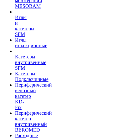
мезотерапии
MESORAM
Иглы
и
катетеры
SFM
Иглы
инъекционные
Катетеры
внутривенные
SFM
Катетеры
Подключичные
Периферический
венозный
катетер
KD-
Fix
Периферический
катетер
внутривенный
BEROMED
Расходные