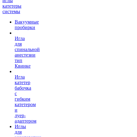
иглы
катетеры
системы
Вакуумные
пробирки
Игла
для
спинальной
анестезии
тип
Квинке
Игла
катетер
бабочка
с
гибким
катетером
и
луер-
адаптером
Иглы
для