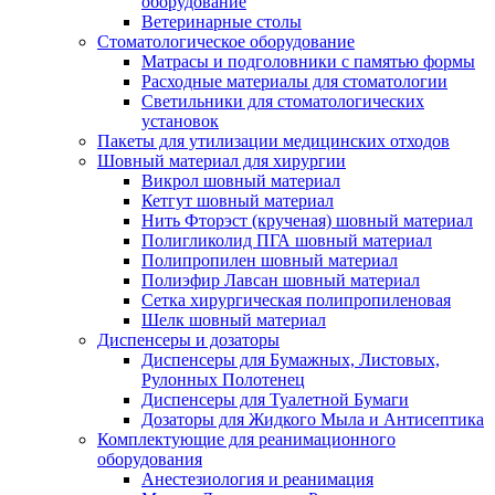
оборудование
Ветеринарные столы
Стоматологическое оборудование
Матрасы и подголовники с памятью формы
Расходные материалы для стоматологии
Светильники для стоматологических
установок
Пакеты для утилизации медицинских отходов
Шовный материал для хирургии
Викрол шовный материал
Кетгут шовный материал
Нить Фторэст (крученая) шовный материал
Полигликолид ПГА шовный материал
Полипропилен шовный материал
Полиэфир Лавсан шовный материал
Сетка хирургическая полипропиленовая
Шелк шовный материал
Диспенсеры и дозаторы
Диспенсеры для Бумажных, Листовых,
Рулонных Полотенец
Диспенсеры для Туалетной Бумаги
Дозаторы для Жидкого Мыла и Антисептика
Комплектующие для реанимационного
оборудования
Анестезиология и реанимация