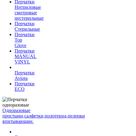
Перчатки
Нитриловые
смотровые
нестерильные
Перчатки
Стерильные
Перчатки
Top
Glove
Перчатки
MANUAL
VINYL
Перчатки
Aviora
Перчатки
ECO
Одноразовые
простыни,салфетки,полотенца,пеленки
впитывающие.