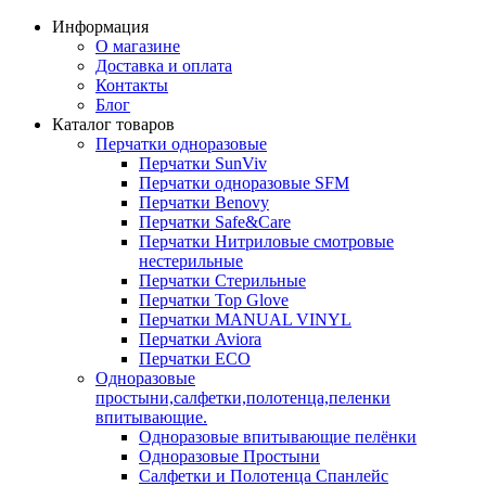
Информация
О магазине
Доставка и оплата
Контакты
Блог
Каталог товаров
Перчатки одноразовые
Перчатки SunViv
Перчатки одноразовые SFM
Перчатки Benovy
Перчатки Safe&Care
Перчатки Нитриловые смотровые
нестерильные
Перчатки Стерильные
Перчатки Top Glove
Перчатки MANUAL VINYL
Перчатки Aviora
Перчатки ECO
Одноразовые
простыни,салфетки,полотенца,пеленки
впитывающие.
Одноразовые впитывающие пелёнки
Одноразовые Простыни
Салфетки и Полотенца Спанлейс