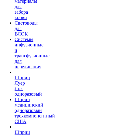
материалы
для
забора
крови
Световоды
для
ВЛОК
Системы
инфузионные
и
трансфузионные
для
переливания
Шприц
Луер
Лок
одноразовый
Шприц
медицинский
одноразовый
трехкомпонентный
США
Шприц