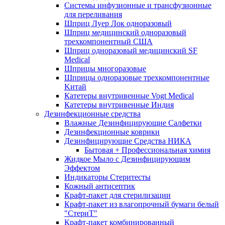
Системы инфузионные и трансфузионные
для переливания
Шприц Луер Лок одноразовый
Шприц медицинский одноразовый
трехкомпонентный США
Шприц одноразовый медицинский SF
Medical
Шприцы многоразовые
Шприцы одноразовые трехкомпонентные
Kитай
Катетеры внутривенные Vogt Medical
Катетеры внутривенные Индия
Дезинфекционные средства
Влажные Дезинфицирующие Салфетки
Дезинфекционные коврики
Дезинфицирующие Средства НИКА
Бытовая + Профессиональная химия
Жидкое Мыло с Дезинфицирующим
Эффектом
Индикаторы Стеритесты
Кожный антисептик
Крафт-пакет для стерилизации
Крафт-пакет из влагопрочный бумаги белый
"СтериТ"
Крафт-пакет комбинированный