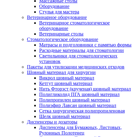
Массажные столы
Оборудование
Стулья для мастера
Ветеринарное оборудование
Ветеринарное стоматологическое
оборудование
Ветеринарные столы
Стоматологическое оборудование
Матрасы и подголовники с памятью формы
Расходные материалы для стоматологии
Светильники для стоматологических
установок
Пакеты для утилизации медицинских отходов
Шовный материал для хирургии
Викрол шовный материал
Кетгут шовный материал
Нить Фторэст (крученая) шовный материал
Полигликолид ПГА шовный материал
Полипропилен шовный материал
Полиэфир Лавсан шовный материал
Сетка хирургическая полипропиленовая
Шелк шовный материал
Диспенсеры и дозаторы
Диспенсеры для Бумажных, Листовых,
Рулонных Полотенец