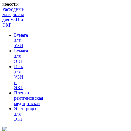
Расходные
материалы
для УЗИ и
ЭКГ
Бумага
для
УЗИ
Бумага
для
ЭКГ
Гель
для
УЗИ
и
ЭКГ
Пленка
рентгеновская
медицинская
Электроды
для
ЭКГ