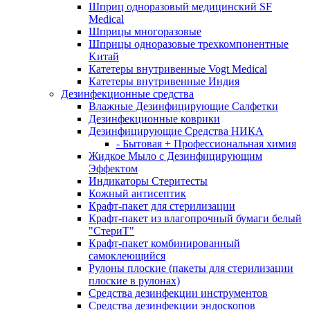
Шприц одноразовый медицинский SF
Medical
Шприцы многоразовые
Шприцы одноразовые трехкомпонентные
Kитай
Катетеры внутривенные Vogt Medical
Катетеры внутривенные Индия
Дезинфекционные средства
Влажные Дезинфицирующие Салфетки
Дезинфекционные коврики
Дезинфицирующие Средства НИКА
- Бытовая + Профессиональная химия
Жидкое Мыло с Дезинфицирующим
Эффектом
Индикаторы Стеритесты
Кожный антисептик
Крафт-пакет для стерилизации
Крафт-пакет из влагопрочный бумаги белый
"СтериТ"
Крафт-пакет комбинированный
самоклеющийся
Рулоны плоские (пакеты для стерилизации
плоские в рулонах)
Средства дезинфекции инструментов
Средства дезинфекции эндоскопов