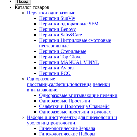
Назад
Каталог товаров
Перчатки одноразовые
Перчатки SunViv
Перчатки одноразовые SFM
Перчатки Benovy
Перчатки Safe&Care
Перчатки Нитриловые смотровые
нестерильные
Перчатки Стерильные
Перчатки Top Glove
Перчатки MANUAL VINYL
Перчатки Aviora
Перчатки ECO
Одноразовые
простыни,салфетки,полотенца,пеленки
впитывающие.
Одноразовые впитывающие пелёнки
Одноразовые Простыни
Салфетки и Полотенца Спанлейс
Одноразовые простыни в рулонах
Наборы и инструменты для гинекологии и
урологии,проктологии.
Гинекологические Зеркала
Гинекологические Наборы