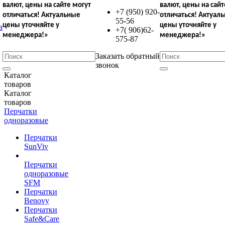
валют,
цены на сайте могут
валют,
цены на сайт
+7 (950) 920-
отличаться!
Актуальные
отличаться!
Актуал
55-56
цены уточняйте у
цены уточняйте у
+7( 906)62-
менеджера!»
менеджера!»
575-87
Заказать обратный
звонок
Каталог
товаров
Каталог
товаров
Перчатки
одноразовые
Перчатки
SunViv
Перчатки
одноразовые
SFM
Перчатки
Benovy
Перчатки
Safe&Care