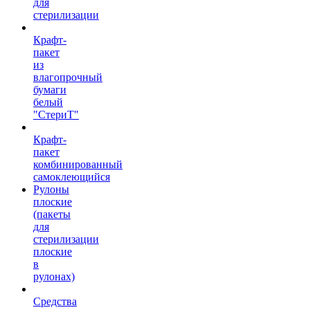
для
стерилизации
Крафт-
пакет
из
влагопрочный
бумаги
белый
"СтериТ"
Крафт-
пакет
комбинированный
самоклеющийся
Рулоны
плоские
(пакеты
для
стерилизации
плоские
в
рулонах)
Средства