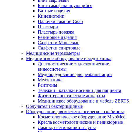
Бинт марлевый
Бинт самофиксирующийся
Ватные изделия
Кинезиотейп
Палочки-тампон Сваб
Пластыри
Пластырь повязка
Резиновые изделия
Салфетки Марлевые
Салфетки спиртовые
Медицинские термометры
Медицинское оборудование и медтехника
Диагностические эндоскопические
видеосистемы
Медоборудование для реабилитации
Медтехника
Рентгены
Тележки - каталки носилки для пациента
Физиотерапевтические аппараты
Медицинское оборудование и мебель ZERTS
Облучатели бактерицидные
Оборудование для косметологического кабинета
Косметологическое оборудование MizoMed
Кресла косметологические и педикюрные
Лампы, светильники и лупы