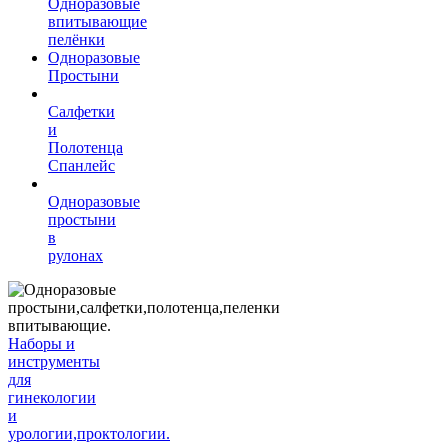
Одноразовые
впитывающие
пелёнки
Одноразовые
Простыни
Салфетки
и
Полотенца
Спанлейс
Одноразовые
простыни
в
рулонах
Наборы и
инструменты
для
гинекологии
и
урологии,проктологии.