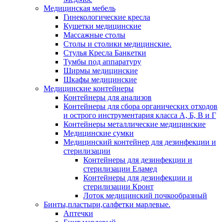
Медицинская мебель
Гинекологические кресла
Кушетки медицинские
Массажные столы
Столы и столики медицинские.
Стулья Кресла Банкетки
Тумбы под аппаратуру
Ширмы медицинские
Шкафы медицинские
Медицинские контейнеры
Контейнеры для анализов
Контейнеры для сбора органических отходов
и острого инструментария класса А, Б, В и Г
Контейнеры металлические медицинские
Медицинские сумки
Медицинский контейнер для дезинфекции и
стерилизации
Контейнеры для дезинфекции и
стерилизации Еламед
Контейнеры для дезинфекции и
стерилизации Кронт
Лоток медицинский почкообразный
Бинты,пластыри,салфетки марлевые.
Аптечки